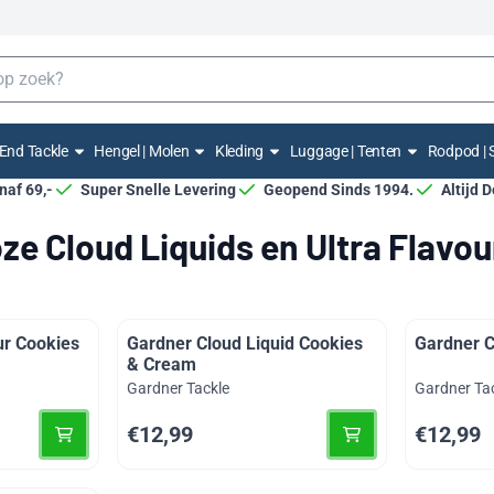
End Tackle
Hengel | Molen
Kleding
Luggage | Tenten
Rodpod | 
anaf 69,-
Super Snelle Levering
Geopend Sinds 1994.
Altijd 
ze Cloud Liquids en Ultra Flavou
ur Cookies
Gardner Cloud Liquid Cookies
Gardner 
& Cream
Merk:
Merk:
Gardner Tackle
Gardner Ta
Prijs: 12,99
Prijs: 12,9
€12,99
€12,99