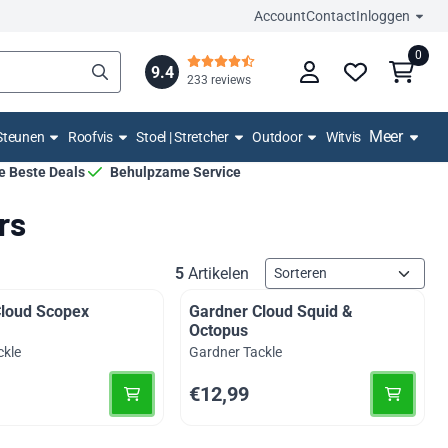
Account
Contact
Inloggen
0
9.4
233 reviews
Meer
Steunen
Roofvis
Stoel | Stretcher
Outdoor
Witvis
De Beste Deals
Behulpzame Service
rs
Sorteermethode
5
Artikelen
Cloud Scopex
Gardner Cloud Squid &
Octopus
Merk:
ckle
Gardner Tackle
9
Prijs: 12,99
€12,99