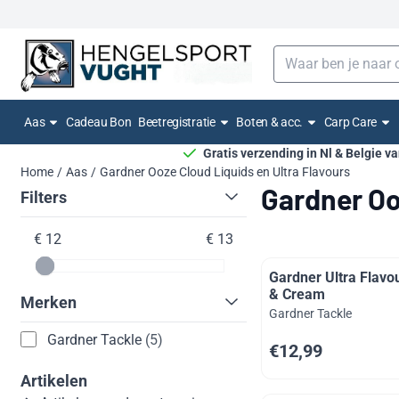
Cookievoorkeuren zijn momenteel gesloten.
Zoeken
Aas
Cadeau Bon
Beetregistratie
Boten & acc.
Carp Care
Gratis verzending in Nl & Belgie v
Home
/
Aas
/
Gardner Ooze Cloud Liquids en Ultra Flavours
Gardner Oo
Filters
€ 12
€ 13
Gardner Ultra Flavo
& Cream
Merken
Merk:
Gardner Tackle
Gardner Tackle
(5)
Prijs: 12,99
€12,99
Artikelen