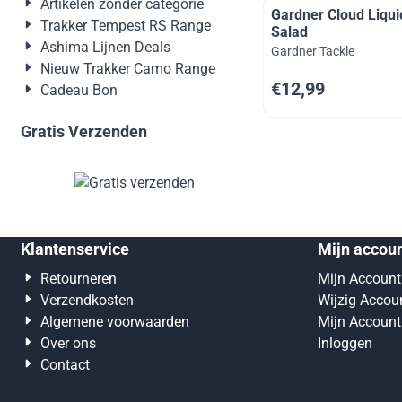
Artikelen zonder categorie
Gardner Cloud Liquid
Trakker Tempest RS Range
Salad
Ashima Lijnen Deals
Merk:
Gardner Tackle
Nieuw Trakker Camo Range
Prijs: 12,99
€12,99
Cadeau Bon
Gratis Verzenden
Klantenservice
Mijn accou
Retourneren
Mijn Account
Verzendkosten
Wijzig Accou
Algemene voorwaarden
Mijn Account
Over ons
Inloggen
Contact