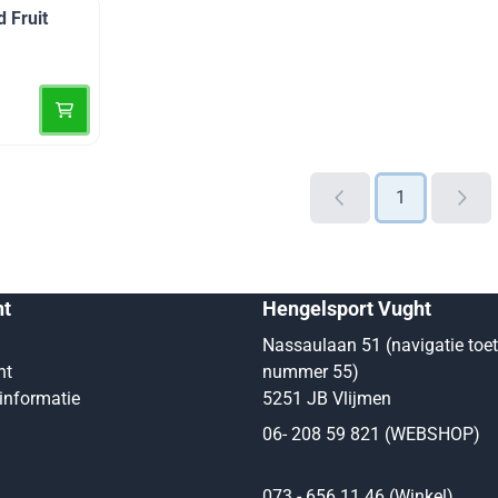
 Fruit
1
nt
Hengelsport Vught
Nassaulaan 51 (navigatie toe
nt
nummer 55)
informatie
5251 JB Vlijmen
06- 208 59 821 (WEBSHOP)
073 - 656 11 46 (Winkel)