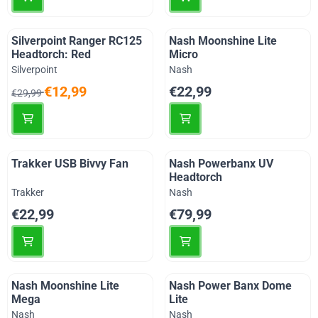
Silverpoint Ranger RC125
Nash Moonshine Lite
Headtorch: Red
Micro
Merk:
Merk:
Silverpoint
Nash
Van 29,99 voor 12,99
Prijs: 22,99
€12,99
€22,99
€29,99
Trakker USB Bivvy Fan
Nash Powerbanx UV
Headtorch
Merk:
Merk:
Trakker
Nash
Prijs: 22,99
Prijs: 79,99
€22,99
€79,99
Nash Moonshine Lite
Nash Power Banx Dome
Mega
Lite
Merk:
Merk:
Nash
Nash