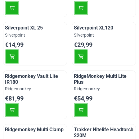
Silverpoint XL 25
Silverpoint XL120
Merk:
Merk:
Silverpoint
Silverpoint
Prijs: 14,99
Prijs: 29,99
€14,99
€29,99
Ridgemonkey Vault Lite
RidgeMonkey Multi Lite
IR180
Plus
Merk:
Merk:
Ridgemonkey
Ridgemonkey
Prijs: 81,99
Prijs: 54,99
€81,99
€54,99
Ridgemonkey Multi Clamp
Trakker Nitelife Headtorch
220M