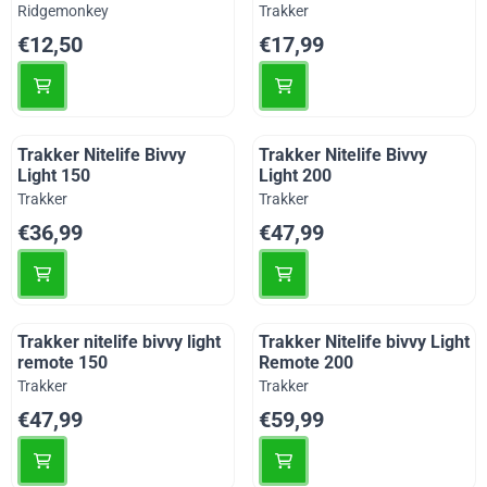
Merk:
Merk:
Ridgemonkey
Trakker
Prijs: 12,50
Prijs: 17,99
€12,50
€17,99
Trakker Nitelife Bivvy
Trakker Nitelife Bivvy
Light 150
Light 200
Merk:
Merk:
Trakker
Trakker
Prijs: 36,99
Prijs: 47,99
€36,99
€47,99
Trakker nitelife bivvy light
Trakker Nitelife bivvy Light
remote 150
Remote 200
Merk:
Merk:
Trakker
Trakker
Prijs: 47,99
Prijs: 59,99
€47,99
€59,99