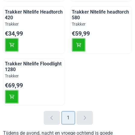
Trakker Nitelife Headtorch
Trakker Nitelife headtorch
420
580
Merk:
Merk:
Trakker
Trakker
Prijs: 34,99
Prijs: 59,99
€34,99
€59,99
Trakker Nitelife Floodlight
1280
Merk:
Trakker
Prijs: 69,99
€69,99
1
Tijdens de avond, nacht en vroege ochtend is goede