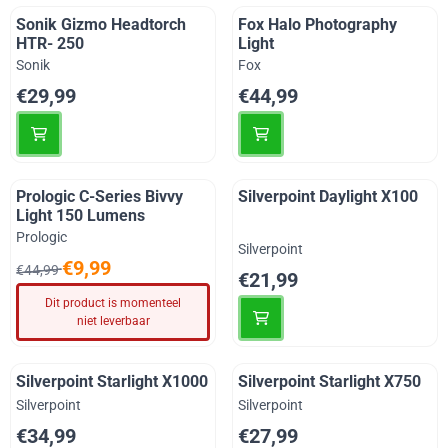
Sonik Gizmo Headtorch
Fox Halo Photography
HTR- 250
Light
Merk:
Merk:
Sonik
Fox
Prijs: 29,99
Prijs: 44,99
€29,99
€44,99
Prologic C-Series Bivvy
Silverpoint Daylight X100
Light 150 Lumens
Merk:
Prologic
Merk:
Silverpoint
Van 44,99 voor 9,99
€9,99
€44,99
Prijs: 21,99
€21,99
Dit product is momenteel
niet leverbaar
Silverpoint Starlight X1000
Silverpoint Starlight X750
Merk:
Merk:
Silverpoint
Silverpoint
Prijs: 34,99
Prijs: 27,99
€34,99
€27,99