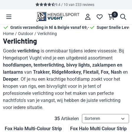
Cookievoorkeuren zijn momenteel gesloten.
9.4 / 10
van
233
reviews
0
Gratis verzending in Nl & Belgie vanaf 69,-
Super Snelle Leve
Home
/
Outdoor
/
Verlichting
Verlichting
Goede
verlichting
is onmisbaar tijdens iedere vissessie. Bij
Hengelsport Vught vind je een uitgebreid assortiment
hoofdlampen, tentverlichting, bivvy lights, zaklampen en
lantaarns
van
Trakker, RidgeMonkey, Flextail, Fox, Nash
en
Deeper
. Of je nu een krachtige hoofdlamp zoekt voor het
knopen van rigs, een bivvylight voor in je tent of
professionele verlichting voor het maken van perfecte
nachtfoto's van je vangst, wij hebben de juiste verlichting
voor iedere situatie.
Sorteermethode
35
Artikelen
Fox Halo Multi-Colour Strip
Fox Halo Multi Colour Strip