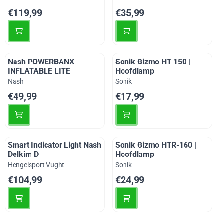
Prijs: 119,99
Prijs: 35,99
€119,99
€35,99
Nash POWERBANX
Sonik Gizmo HT-150 |
INFLATABLE LITE
Hoofdlamp
Merk:
Merk:
Nash
Sonik
Prijs: 49,99
Prijs: 17,99
€49,99
€17,99
Smart Indicator Light Nash
Sonik Gizmo HTR-160 |
Delkim D
Hoofdlamp
Merk:
Merk:
Hengelsport Vught
Sonik
Prijs: 104,99
Prijs: 24,99
€104,99
€24,99