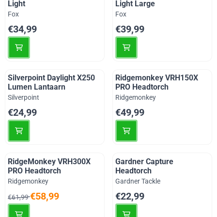
Light
Light Large
Merk:
Merk:
Fox
Fox
Prijs: 34,99
Prijs: 39,99
€34,99
€39,99
Silverpoint Daylight X250
Ridgemonkey VRH150X
Lumen Lantaarn
PRO Headtorch
Merk:
Merk:
Silverpoint
Ridgemonkey
Prijs: 24,99
Prijs: 49,99
€24,99
€49,99
RidgeMonkey VRH300X
Gardner Capture
PRO Headtorch
Headtorch
Merk:
Merk:
Ridgemonkey
Gardner Tackle
Van 61,99 voor 58,99
Prijs: 22,99
€58,99
€22,99
€61,99