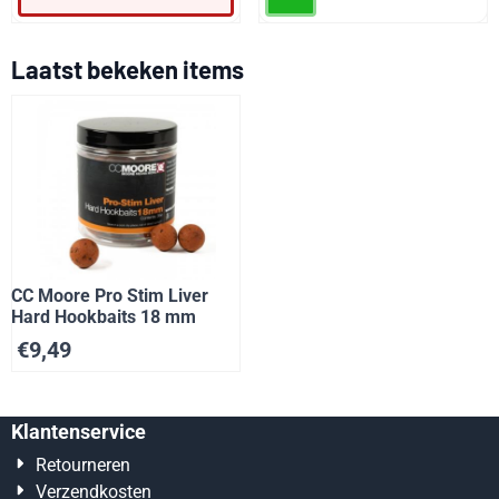
Laatst bekeken items
CC Moore Pro Stim Liver
Hard Hookbaits 18 mm
€
9,49
Klantenservice
Retourneren
Verzendkosten