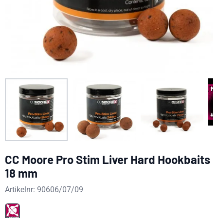
CC Moore Pro Stim Liver Hard Hookbaits
18 mm
Artikelnr:
90606/07/09