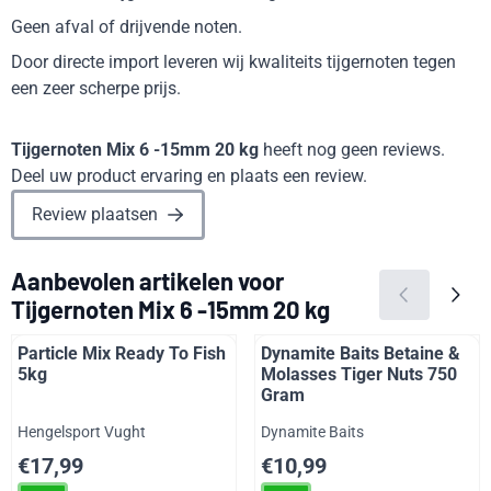
Geen afval of drijvende noten.
Door directe import leveren wij kwaliteits tijgernoten tegen
een zeer scherpe prijs.
Tijgernoten Mix 6 -15mm 20 kg
heeft nog geen reviews.
Deel uw product ervaring en plaats een review.
Review plaatsen
Aanbevolen artikelen voor
Tijgernoten Mix 6 -15mm 20 kg
Particle Mix Ready To Fish
Dynamite Baits Betaine &
5kg
Molasses Tiger Nuts 750
Gram
Merk:
Merk:
Hengelsport Vught
Dynamite Baits
Prijs: 17,99
Prijs: 10,99
€17,99
€10,99