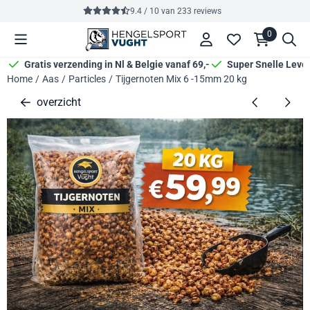
Cookievoorkeuren zijn momenteel gesloten.
9.4 / 10
van
233
reviews
0
Gratis verzending in Nl & Belgie vanaf 69,-
Super Snelle Leve
Home
/
Aas
/
Particles
/
Tijgernoten Mix 6 -15mm 20 kg
overzicht