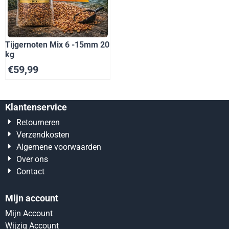
Tijgernoten Mix 6 -15mm 20
kg
€
59,99
Klantenservice
Retourneren
Verzendkosten
Algemene voorwaarden
Over ons
Contact
Mijn account
Mijn Account
Wijzig Account