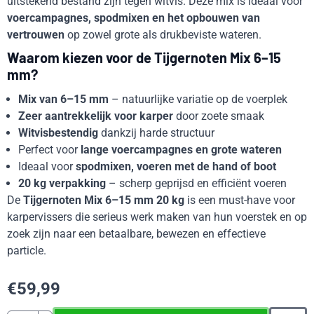
uitstekend bestand zijn tegen witvis. Deze mix is ideaal voor
voercampagnes, spodmixen en het opbouwen van
vertrouwen
op zowel grote als drukbeviste wateren.
Waarom kiezen voor de Tijgernoten Mix 6–15
mm?
Mix van 6–15 mm
– natuurlijke variatie op de voerplek
Zeer aantrekkelijk voor karper
door zoete smaak
Witvisbestendig
dankzij harde structuur
Perfect voor
lange voercampagnes en grote wateren
Ideaal voor
spodmixen, voeren met de hand of boot
20 kg verpakking
– scherp geprijsd en efficiënt voeren
De
Tijgernoten Mix 6–15 mm 20 kg
is een must-have voor
karpervissers die serieus werk maken van hun voerstek en op
zoek zijn naar een betaalbare, bewezen en effectieve
particle.
€
59,99