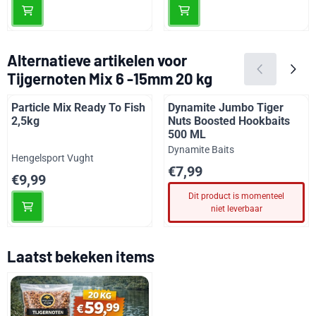
Alternatieve artikelen voor
Tijgernoten Mix 6 -15mm 20 kg
Particle Mix Ready To Fish
Dynamite Jumbo Tiger
2,5kg
Nuts Boosted Hookbaits
500 ML
Merk:
Dynamite Baits
Merk:
Hengelsport Vught
Prijs: 7,99
€7,99
Prijs: 9,99
€9,99
Dit product is momenteel
niet leverbaar
Laatst bekeken items