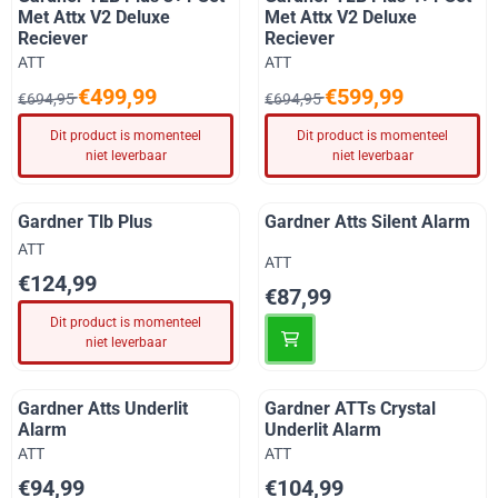
Met Attx V2 Deluxe
Met Attx V2 Deluxe
Reciever
Reciever
Merk:
Merk:
ATT
ATT
Van 694,95 voor 499,99
Van 694,95 voor 599,99
€499,99
€599,99
€694,95
€694,95
Dit product is momenteel
Dit product is momenteel
niet leverbaar
niet leverbaar
Gardner Tlb Plus
Gardner Atts Silent Alarm
Merk:
ATT
Merk:
ATT
Prijs: 124,99
€124,99
Prijs: 87,99
€87,99
Dit product is momenteel
niet leverbaar
Gardner Atts Underlit
Gardner ATTs Crystal
Alarm
Underlit Alarm
Merk:
Merk:
ATT
ATT
Prijs: 94,99
Prijs: 104,99
€94,99
€104,99