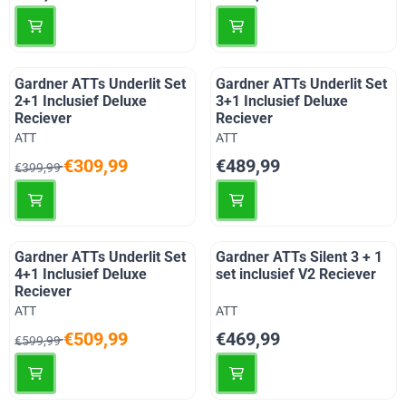
Gardner ATTs Underlit Set
Gardner ATTs Underlit Set
2+1 Inclusief Deluxe
3+1 Inclusief Deluxe
Reciever
Reciever
Merk:
Merk:
ATT
ATT
Van 399,99 voor 309,99
Prijs: 489,99
€309,99
€489,99
€399,99
Gardner ATTs Underlit Set
Gardner ATTs Silent 3 + 1
4+1 Inclusief Deluxe
set inclusief V2 Reciever
Reciever
Merk:
Merk:
ATT
ATT
Van 599,99 voor 509,99
Prijs: 469,99
€509,99
€469,99
€599,99