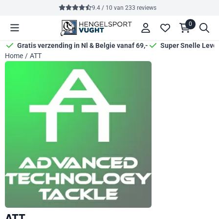
Cookievoorkeuren zijn momenteel gesloten.
9.4 / 10
van
233
reviews
0
Gratis verzending in Nl & Belgie vanaf 69,-
Super Snelle Leve
Home
/
ATT
ATT