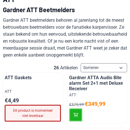
Gardner ATT Beetmelders
Gardner ATT beetmelders behoren al jarenlang tot de meest
betrouwbare beetmelders voor de fanatieke karpervisser. Ze
staan bekend om hun eenvoud, uitstekende betrouwbaarheid
en robuuste kwaliteit. Of je nu een korte nacht vist of een
meerdaagse sessie draait, met Gardner ATT weet je zeker dat
geen enkele aanbeet onopgemerkt blijft.
Sorteermethode
26
Artikelen
ATT Gaskets
Gardner ATTA Audio Bite
alarm Set 2+1 met Deluxe
Receiver
Merk:
ATT
Merk:
ATT
Prijs: 4,49
€4,49
Van 379,99 voor 349,99
€349,99
€379,99
Dit product is momenteel
niet leverbaar