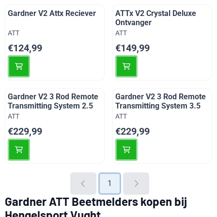
Gardner V2 Attx Reciever
ATTx V2 Crystal Deluxe
Ontvanger
Merk:
Merk:
ATT
ATT
Prijs: 124,99
Prijs: 149,99
€124,99
€149,99
Gardner V2 3 Rod Remote
Gardner V2 3 Rod Remote
Transmitting System 2.5
Transmitting System 3.5
Merk:
Merk:
ATT
ATT
Prijs: 229,99
Prijs: 229,99
€229,99
€229,99
1
Gardner ATT Beetmelders kopen bij
Hengelsport Vught