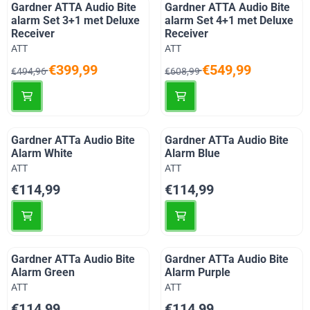
Gardner ATTA Audio Bite
Gardner ATTA Audio Bite
alarm Set 3+1 met Deluxe
alarm Set 4+1 met Deluxe
Receiver
Receiver
Merk:
Merk:
ATT
ATT
Van 494,96 voor 399,99
Van 608,99 voor 549,99
€399,99
€549,99
€494,96
€608,99
Gardner ATTa Audio Bite
Gardner ATTa Audio Bite
Alarm White
Alarm Blue
Merk:
Merk:
ATT
ATT
Prijs: 114,99
Prijs: 114,99
€114,99
€114,99
Gardner ATTa Audio Bite
Gardner ATTa Audio Bite
Alarm Green
Alarm Purple
Merk:
Merk:
ATT
ATT
Prijs: 114,99
Prijs: 114,99
€114,99
€114,99