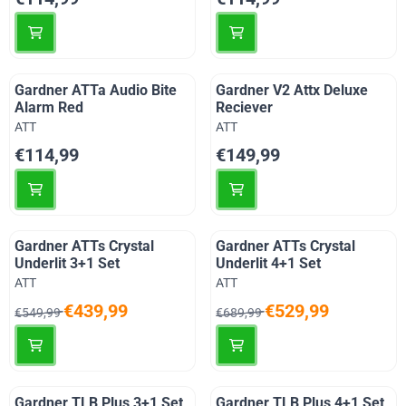
Gardner ATTa Audio Bite
Gardner V2 Attx Deluxe
Alarm Red
Reciever
Merk:
Merk:
ATT
ATT
Prijs: 114,99
Prijs: 149,99
€114,99
€149,99
Gardner ATTs Crystal
Gardner ATTs Crystal
Underlit 3+1 Set
Underlit 4+1 Set
Merk:
Merk:
ATT
ATT
Van 549,99 voor 439,99
Van 689,99 voor 529,99
€439,99
€529,99
€549,99
€689,99
Gardner TLB Plus 3+1 Set
Gardner TLB Plus 4+1 Set