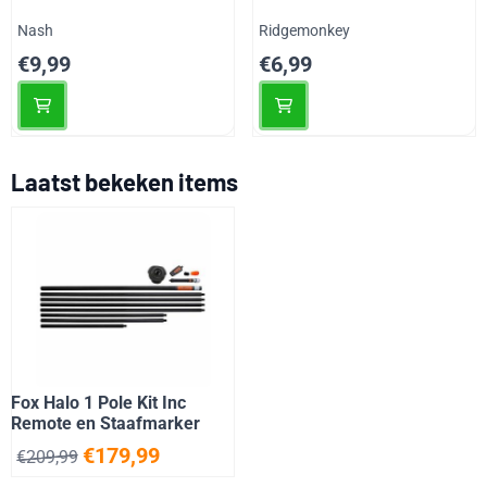
Merk:
Merk:
Nash
Ridgemonkey
Prijs: 9,99
Prijs: 6,99
€9,99
€6,99
Laatst bekeken items
Fox Halo 1 Pole Kit Inc
Remote en Staafmarker
€
179,99
€
209,99