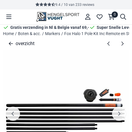
Cookievoorkeuren zijn momenteel gesloten.
9.4 / 10
van
233
reviews
0
Gratis verzending in Nl & Belgie vanaf 69,-
Super Snelle Leve
Home
/
Boten & acc.
/
Markers
/
Fox Halo 1 Pole Kit Inc Remote en S
overzicht