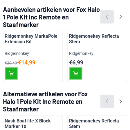
Aanbevolen artikelen voor
Fox Halo
1 Pole Kit Inc Remote en
Staafmarker
Ridgemonkey MarkaPole
Ridgemonekey Reflecta
Extension Kit
Stem
Merk:
Merk:
Ridgemonkey
Ridgemonkey
Van 20,49 voor 14,99
Prijs: 6,99
€14,99
€6,99
€20,49
Alternatieve artikelen voor
Fox
Halo 1 Pole Kit Inc Remote en
Staafmarker
Nash Boat life X Block
Ridgemonekey Reflecta
Marker 1x
Stem