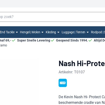
End Tackle
Hengel | Molen
Kleding
Luggage | Tenten
Rodpod | 
anaf 69,-
Super Snelle Levering
Geopend Sinds 1994.
Altijd 
 Camo
Nash Hi-Prote
Artikelnr:
T0107
De Kevin Nash Hi- Protect C
beschermende cradle van Nas