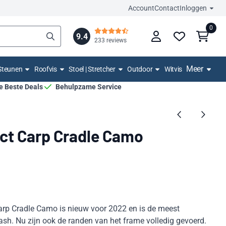
Account
Contact
Inloggen
0
9.4
233 reviews
Meer
Steunen
Roofvis
Stoel | Stretcher
Outdoor
Witvis
De Beste Deals
Behulpzame Service
ct Carp Cradle Camo
arp Cradle Camo is nieuw voor 2022 en is de meest
h. Nu zijn ook de randen van het frame volledig gevoerd.