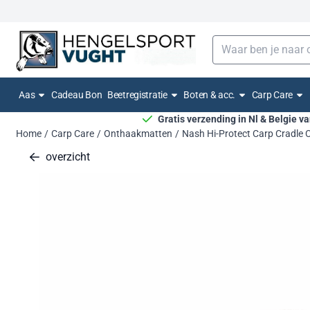
Cookievoorkeuren zijn momenteel gesloten.
Zoeken
Aas
Cadeau Bon
Beetregistratie
Boten & acc.
Carp Care
Gratis verzending in Nl & Belgie v
Home
/
Carp Care
/
Onthaakmatten
/
Nash Hi-Protect Carp Cradle
overzicht