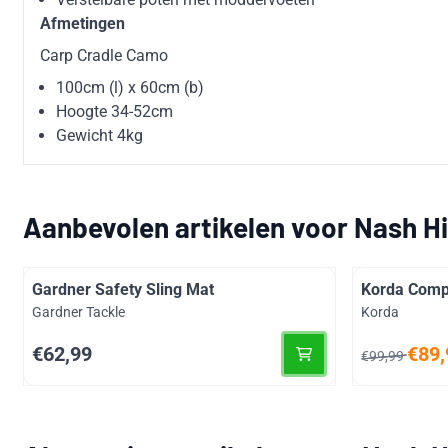
Afmetingen
Carp Cradle Camo
100cm (l) x 60cm (b)
Hoogte 34-52cm
Gewicht 4kg
Aanbevolen artikelen voor
Nash H
Gardner Safety Sling Mat
Korda Comp
Merk:
Merk:
Gardner Tackle
Korda
Prijs: 62,99
Van 99,99 v
€62,99
€89,
€99,99