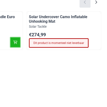
dle Euro
Solar Undercover Camo Inflatable
Unhooking Mat
Merk:
Solar Tackle
Prijs: 274,99
€274,99
Dit product is momenteel niet leverbaar