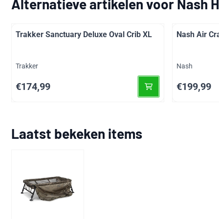
Alternatieve artikelen voor
Nash H
Trakker Sanctuary Deluxe Oval Crib XL
Nash Air C
Merk:
Merk:
Trakker
Nash
Prijs: 174,99
Prijs: 199,99
€174,99
€199,99
Laatst bekeken items