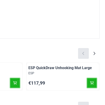
ESP QuickDraw Unhooking Mat Large
Merk:
ESP
Prijs: 117,99
€117,99