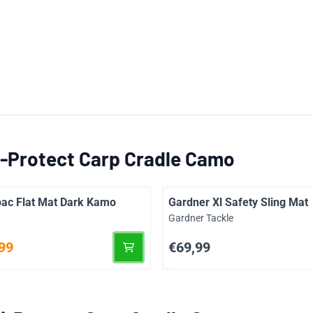
i-Protect Carp Cradle Camo
ac Flat Mat Dark Kamo
Gardner Xl Safety Sling Mat
Merk:
Gardner Tackle
oor 89,99
Prijs: 69,99
99
€69,99