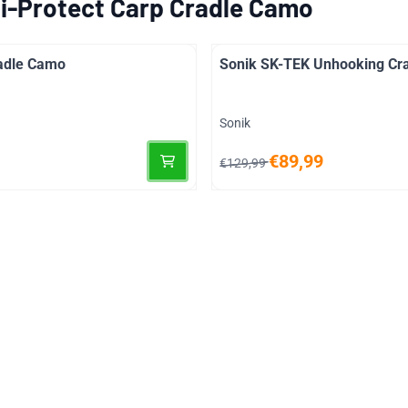
i-Protect Carp Cradle Camo
radle Camo
Sonik SK-TEK Unhooking Cra
Merk:
Sonik
Van 129,99 voor 89,99
€89,99
€129,99