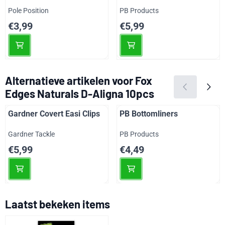
Merk:
Merk:
Pole Position
PB Products
Prijs: 3,99
Prijs: 5,99
€3,99
€5,99
Alternatieve artikelen voor
Fox
Edges Naturals D-Aligna 10pcs
Gardner Covert Easi Clips
PB Bottomliners
Merk:
Merk:
Gardner Tackle
PB Products
Prijs: 5,99
Prijs: 4,49
€5,99
€4,49
Laatst bekeken items