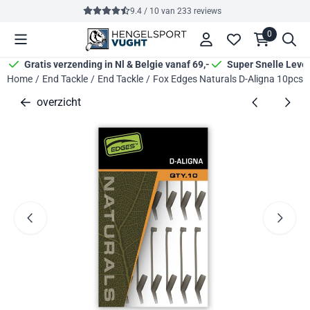
Cookievoorkeuren zijn momenteel gesloten.
9.4 / 10
van
233
reviews
0
Gratis verzending in Nl & Belgie vanaf 69,-
Super Snelle Leve
Home
/
End Tackle
/
End Tackle
/
Fox Edges Naturals D-Aligna 10pcs
overzicht