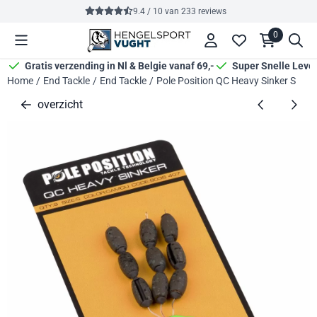
Cookievoorkeuren zijn momenteel gesloten.
9.4 / 10
van
233
reviews
0
Gratis verzending in Nl & Belgie vanaf 69,-
Super Snelle Leve
Home
/
End Tackle
/
End Tackle
/
Pole Position QC Heavy Sinker S
overzicht