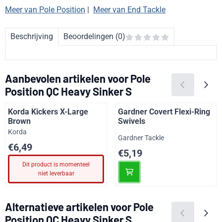
Meer van Pole Position
|
Meer van End Tackle
Beschrijving
Beoordelingen (0)
Aanbevolen artikelen voor
Pole
Position QC Heavy Sinker S
Korda Kickers X-Large
Gardner Covert Flexi-Ring
Brown
Swivels
Merk:
Korda
Merk:
Gardner Tackle
Prijs: 6,49
€6,49
Prijs: 5,19
€5,19
Dit product is momenteel
niet leverbaar
Alternatieve artikelen voor
Pole
Position QC Heavy Sinker S