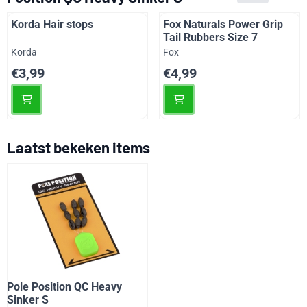
Korda Hair stops
Fox Naturals Power Grip
Tail Rubbers Size 7
Merk:
Merk:
Korda
Fox
Prijs: 3,99
Prijs: 4,99
€3,99
€4,99
Laatst bekeken items
Pole Position QC Heavy
Sinker S