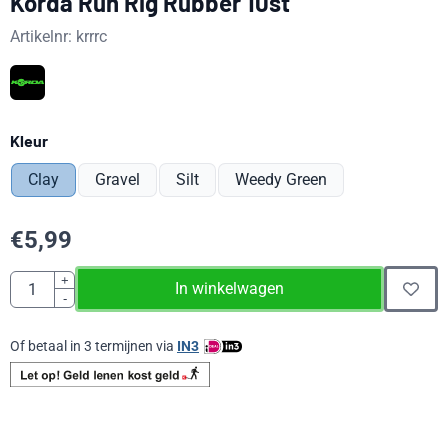
Korda Run Rig Rubber 10st
Artikelnr:
krrrc
Maak een keuze voor
Kleur
Clay
Gravel
Silt
Weedy Green
€
5,99
Aantal
+
In winkelwagen
-
Of betaal in 3 termijnen via
IN3