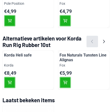
Merk:
Merk:
Pole Position
Fox
Prijs: 4,99
Prijs: 4,79
€4,99
€4,79
Alternatieve artikelen voor
Korda
Run Rig Rubber 10st
Korda Heli safe
Fox Naturals Tunsten Line
Alignas
Merk:
Merk:
Korda
Fox
Prijs: 8,49
Prijs: 5,99
€8,49
€5,99
Laatst bekeken items