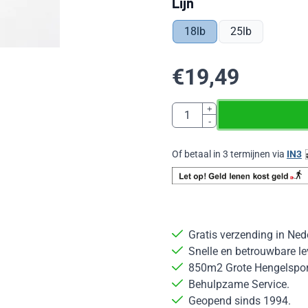
Maak een keuze voor
Lijn
18lb
25lb
€
19,49
Aantal
+
-
Of betaal in 3 termijnen via
IN3
Gratis verzending in Ned
Snelle en betrouwbare le
850m2 Grote Hengelsport
Behulpzame Service.
Geopend sinds 1994.