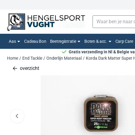
Cookievoorkeuren zijn momenteel gesloten.
Zoeken
Aas
Cadeau Bon
Beetregistratie
Boten & acc.
Carp Care
Gratis verzending in Nl & Belgie v
Home
/
End Tackle
/
Onderlijn Materiaal
/
Korda Dark Matter Super 
overzicht