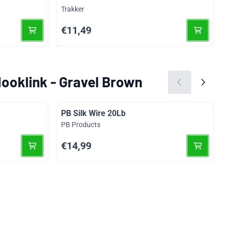
Merk:
Trakker
Prijs: 11,49
€11,49
ooklink - Gravel Brown
PB Silk Wire 20Lb
Merk:
PB Products
Prijs: 14,99
€14,99