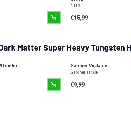
Merk:
Nash
Prijs: 15,99
€15,99
Dark Matter Super Heavy Tungsten H
20 meter
Gardner Vigilante
Merk:
Gardner Tackle
Prijs: 9,99
€9,99