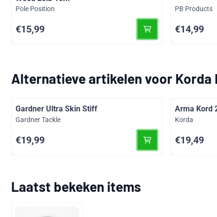
Merk:
Merk:
Pole Position
PB Products
Prijs: 15,99
Prijs: 14,99
€15,99
€14,99
Alternatieve artikelen voor
Korda 
Gardner Ultra Skin Stiff
Arma Kord 
Merk:
Merk:
Gardner Tackle
Korda
Prijs: 19,99
Prijs: 19,49
€19,99
€19,49
Laatst bekeken items