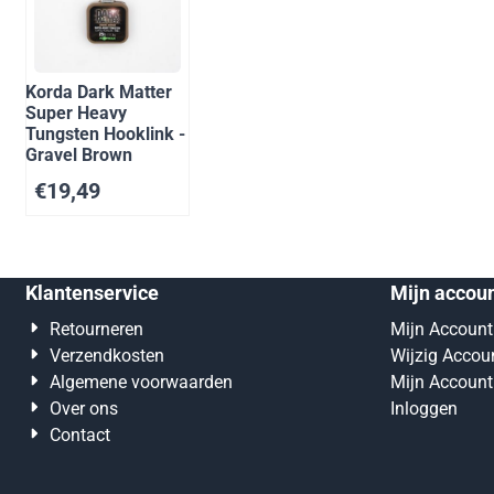
Korda Dark Matter
Super Heavy
Tungsten Hooklink -
Gravel Brown
€
19,49
Klantenservice
Mijn accou
Retourneren
Mijn Account
Verzendkosten
Wijzig Accou
Algemene voorwaarden
Mijn Account
Over ons
Inloggen
Contact