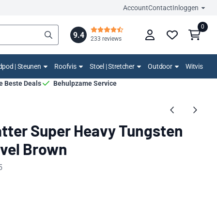
Account
Contact
Inloggen
0
9.4
233 reviews
pod | Steunen
Roofvis
Stoel | Stretcher
Outdoor
Witvis
De Beste Deals
Behulpzame Service
tter Super Heavy Tungsten
avel Brown
5