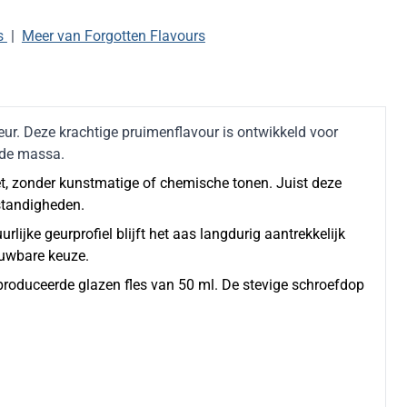
rs
|
Meer van Forgotten Flavours
geur. Deze krachtige pruimenflavour is ontwikkeld voor
 de massa.
zoet, zonder kunstmatige of chemische tonen. Juist deze
standigheden.
lijke geurprofiel blijft het aas langdurig aantrekkelijk
ouwbare keuze.
eproduceerde glazen fles van 50 ml. De stevige schroefdop