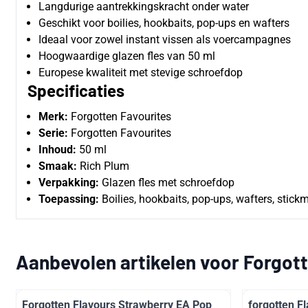
Langdurige aantrekkingskracht onder water
Geschikt voor boilies, hookbaits, pop-ups en wafters
Ideaal voor zowel instant vissen als voercampagnes
Hoogwaardige glazen fles van 50 ml
Europese kwaliteit met stevige schroefdop
Specificaties
Merk:
Forgotten Favourites
Serie:
Forgotten Favourites
Inhoud:
50 ml
Smaak:
Rich Plum
Verpakking:
Glazen fles met schroefdop
Toepassing:
Boilies, hookbaits, pop-ups, wafters, stic
Aanbevolen artikelen voor
Forgott
Forgotten Flavours Strawberry EA Pop
forgotten F