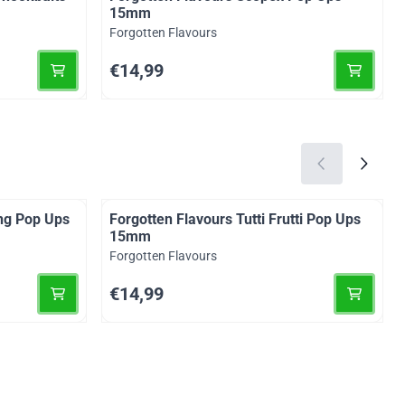
15mm
Merk:
Forgotten Flavours
Prijs: 14,99
€14,99
ing Pop Ups
Forgotten Flavours Tutti Frutti Pop Ups
15mm
Merk:
Forgotten Flavours
Prijs: 14,99
€14,99