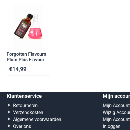
Forgotten Flavours
Plum Plus Flavour
€
14,99
Klantenservice
Mijn accou
Retourneren
Mijn Account
Verzendkosten
Wijzig Accou
Algemene voorwaarden
Mijn Account
Over ons
Inloggen