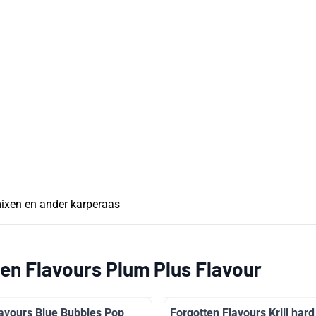
kmixen en ander karperaas
en Flavours Plum Plus Flavour
lavours Blue Bubbles Pop
Forgotten Flavours Krill har