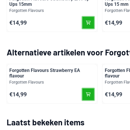
Ups 15mm
Ups 15 mm
Merk:
Merk:
Forgotten Flavours
Forgotten Fla
Prijs: 14,99
Prijs: 14,99
€14,99
€14,99
Alternatieve artikelen voor
Forgot
Forgotten Flavours Strawberry EA
Forgotten F
flavour
flavour
Merk:
Merk:
Forgotten Flavours
Forgotten Fla
Prijs: 14,99
Prijs: 14,99
€14,99
€14,99
Laatst bekeken items