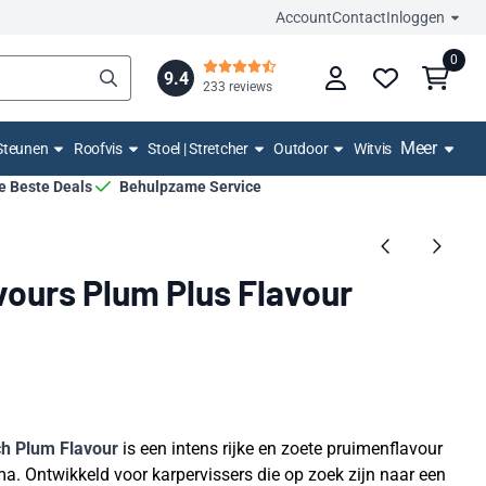
Account
Contact
Inloggen
0
9.4
233 reviews
Meer
Steunen
Roofvis
Stoel | Stretcher
Outdoor
Witvis
De Beste Deals
Behulpzame Service
vours Plum Plus Flavour
ch Plum Flavour
is een intens rijke en zoete pruimenflavour
ma. Ontwikkeld voor karpervissers die op zoek zijn naar een