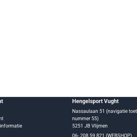
nt
Hengelsport Vught
Nassaulaan 51 (navigatie toe
nt
nummer 55)
informatie
5251 JB Vlijmen
06- 208 59 821 (WEBSHOP)