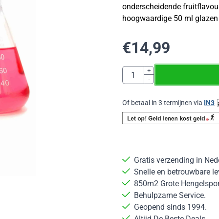
onderscheidende fruitflavou
hoogwaardige 50 ml glazen 
€
14,99
Aantal
+
-
Of betaal in 3 termijnen via
IN3
Gratis verzending in Ned
Snelle en betrouwbare le
850m2 Grote Hengelsport
Behulpzame Service.
Geopend sinds 1994.
Altijd De Beste Deals