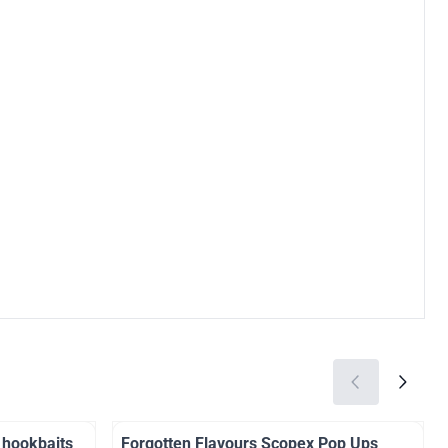
d hookbaits
Forgotten Flavours Scopex Pop Ups