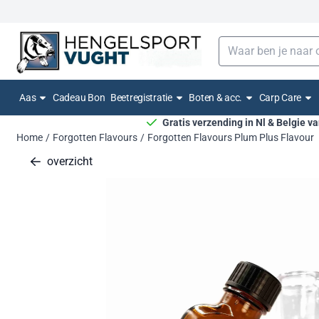
Cookievoorkeuren zijn momenteel gesloten.
Zoeken
Aas
Cadeau Bon
Beetregistratie
Boten & acc.
Carp Care
Gratis verzending in Nl & Belgie v
Home
/
Forgotten Flavours
/
Forgotten Flavours Plum Plus Flavour
overzicht