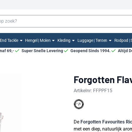
End Tackle
Hengel | Molen
Kleding
Luggage | Tenten
Rodpod | 
anaf 69,-
Super Snelle Levering
Geopend Sinds 1994.
Altijd 
Forgotten Fla
Artikelnr:
FFPPF15
De
Forgotten Favourites Ri
met een diep, natuurlijk aro