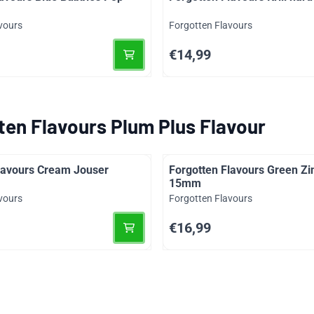
Merk:
vours
Forgotten Flavours
Prijs: 14,99
€14,99
ten Flavours Plum Plus Flavour
lavours Cream Jouser
Forgotten Flavours Green Z
15mm
Merk:
vours
Forgotten Flavours
Prijs: 16,99
€16,99