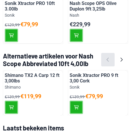
Sonik Xtractor PRO 10ft
Nash Scope OPS Olive
3.00lb
Duplon 9ft 3,25lb
Merk:
Merk:
Sonik
Nash
Van 129,99 voor 79,99
Prijs: 229,99
€79,99
€229,99
€129,99
Alternatieve artikelen voor
Nash
Scope Abbreviated 10ft 4,00lb
Shimano TX2 A Carp 12 ft
Sonik Xtractor PRO 9 ft
3,00lbs
3,00 Cork
Merk:
Merk:
Shimano
Sonik
Van 139,99 voor 119,99
Van 139,99 voor 79,99
€119,99
€79,99
€139,99
€139,99
Laatst bekeken items