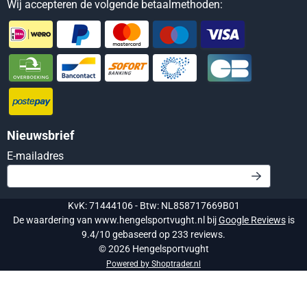
Wij accepteren de volgende betaalmethoden:
Nieuwsbrief
Vul je e-mailadres in voor de nieuwsbrief
E-mailadres
KvK: 71444106 - Btw: NL858717669B01
De waardering van www.hengelsportvught.nl bij
Google Reviews
is
9.4/10 gebaseerd op 233 reviews.
©
2026
Hengelsportvught
Powered by Shoptrader.nl