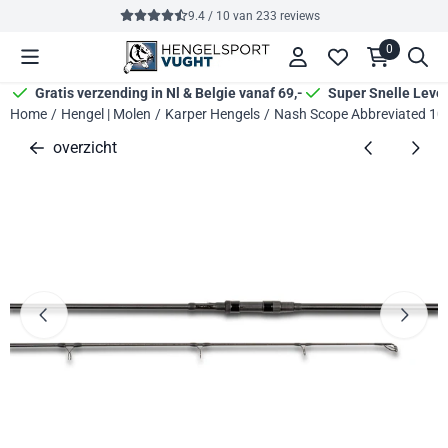
Cookievoorkeuren zijn momenteel gesloten.
9.4 / 10
van
233
reviews
0
Gratis verzending in Nl & Belgie vanaf 69,-
Super Snelle Leve
Home
/
Hengel | Molen
/
Karper Hengels
/
Nash Scope Abbreviated 10f
overzicht