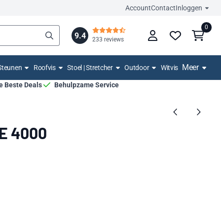
Account
Contact
Inloggen
0
9.4
233 reviews
Meer
Steunen
Roofvis
Stoel | Stretcher
Outdoor
Witvis
De Beste Deals
Behulpzame Service
LE 4000