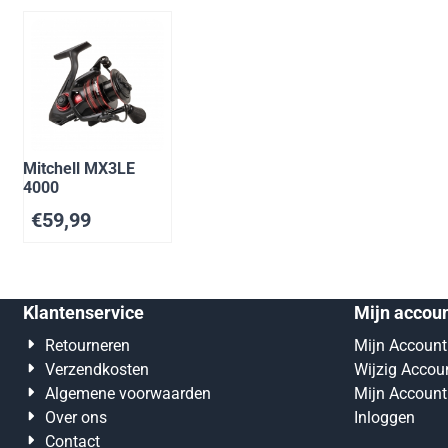
Mitchell MX3LE
4000
€
59,99
Klantenservice
Mijn accou
Retourneren
Mijn Account
Verzendkosten
Wijzig Accou
Algemene voorwaarden
Mijn Account
Over ons
Inloggen
Contact