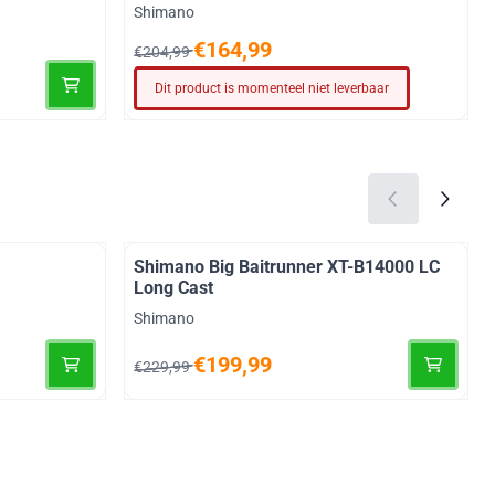
Merk:
Shimano
Van 204,99 voor 164,99
€164,99
€204,99
Dit product is momenteel niet leverbaar
Shimano Big Baitrunner XT-B14000 LC
Long Cast
Merk:
Shimano
Van 229,99 voor 199,99
€199,99
€229,99