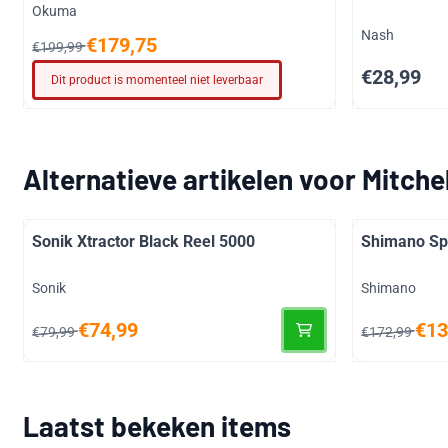
Merk:
Okuma
Merk:
Nash
Van 199,99 voor 179,75
€179,75
€199,99
Prijs: 28,99
€28,99
Dit product is momenteel niet leverbaar
Alternatieve artikelen voor
Mitche
Sonik Xtractor Black Reel 5000
Shimano Sp
Merk:
Merk:
Sonik
Shimano
Van 79,99 voor 74,99
Van 172,99 
€74,99
€13
€79,99
€172,99
Laatst bekeken items