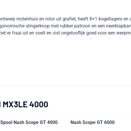
werp molenhuis en rotor uit grafiet, heeft 8+1 kogellagers en d
rgonomische slingerknop met rubber patroon en een neerklapbare 
iet er fraai uit en voelt en vist ongelooflijk goed voor een werpm
ll MX3LE 4000
 Spool Nash Scope GT 4000
Nash Scope GT 6000