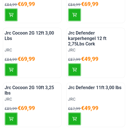
Van 84,99 voor 69,99
Van 84,99 voor 69,99
€69,99
€69,99
€84,99
€84,99
Jrc Cocoon 2G 12ft 3,00
Jrc Defender
Lbs
karperhengel 12 ft
2,75Lbs Cork
Merk:
Merk:
JRC
JRC
Van 84,99 voor 69,99
Van 87,99 voor 49,99
€69,99
€49,99
€84,99
€87,99
Jrc Cocoon 2G 10ft 3,25
Jrc Defender 11ft 3,00 lbs
lbs
Merk:
Merk:
JRC
JRC
Van 89,99 voor 69,99
Van 67,99 voor 49,99
€69,99
€49,99
€89,99
€67,99