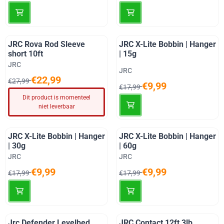
JRC Rova Rod Sleeve
JRC X-Lite Bobbin | Hanger
short 10ft
| 15g
Merk:
JRC
Merk:
JRC
Van 27,99 voor 22,99
€22,99
€27,99
Van 17,99 voor 9,99
€9,99
€17,99
Dit product is momenteel
niet leverbaar
JRC X-Lite Bobbin | Hanger
JRC X-Lite Bobbin | Hanger
| 30g
| 60g
Merk:
Merk:
JRC
JRC
Van 17,99 voor 9,99
Van 17,99 voor 9,99
€9,99
€9,99
€17,99
€17,99
Jrc Defender Levelbed
JRC Contact 12ft 3lb