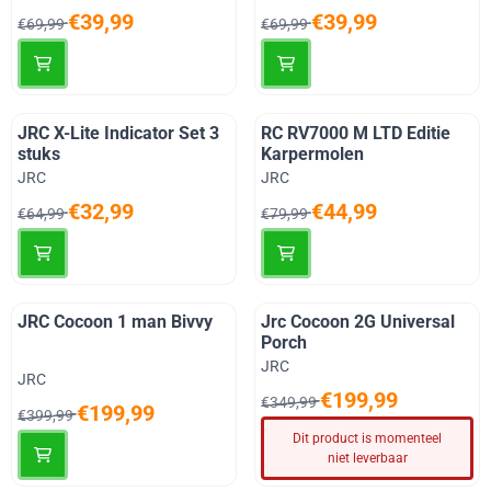
Van 69,99 voor 39,99
Van 69,99 voor 39,99
€39,99
€39,99
€69,99
€69,99
JRC X-Lite Indicator Set 3
RC RV7000 M LTD Editie
stuks
Karpermolen
Merk:
Merk:
JRC
JRC
Van 64,99 voor 32,99
Van 79,99 voor 44,99
€32,99
€44,99
€64,99
€79,99
JRC Cocoon 1 man Bivvy
Jrc Cocoon 2G Universal
Porch
Merk:
JRC
Merk:
JRC
Van 349,99 voor 199,99
€199,99
€349,99
Van 399,99 voor 199,99
€199,99
€399,99
Dit product is momenteel
niet leverbaar