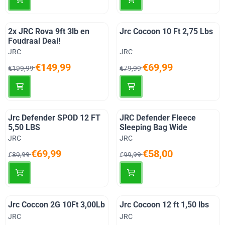
2x JRC Rova 9ft 3lb en
Jrc Cocoon 10 Ft 2,75 Lbs
Foudraal Deal!
Merk:
Merk:
JRC
JRC
Van 199,99 voor 149,99
Van 79,99 voor 69,99
€149,99
€69,99
€199,99
€79,99
Jrc Defender SPOD 12 FT
JRC Defender Fleece
5,50 LBS
Sleeping Bag Wide
Merk:
Merk:
JRC
JRC
Van 89,99 voor 69,99
Van 99,99 voor 58,00
€69,99
€58,00
€89,99
€99,99
Jrc Coccon 2G 10Ft 3,00Lb
Jrc Cocoon 12 ft 1,50 lbs
Merk:
Merk:
JRC
JRC