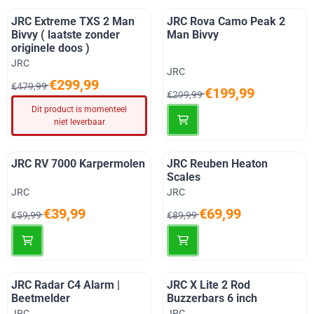
JRC Extreme TXS 2 Man
JRC Rova Camo Peak 2
Bivvy ( laatste zonder
Man Bivvy
originele doos )
Merk:
JRC
Merk:
JRC
Van 479,99 voor 299,99
€299,99
€479,99
Van 299,99 voor 199,99
€199,99
€299,99
Dit product is momenteel
niet leverbaar
JRC RV 7000 Karpermolen
JRC Reuben Heaton
Scales
Merk:
Merk:
JRC
JRC
Van 59,99 voor 39,99
Van 89,99 voor 69,99
€39,99
€69,99
€59,99
€89,99
JRC Radar C4 Alarm |
JRC X Lite 2 Rod
Beetmelder
Buzzerbars 6 inch
Merk:
Merk:
JRC
JRC