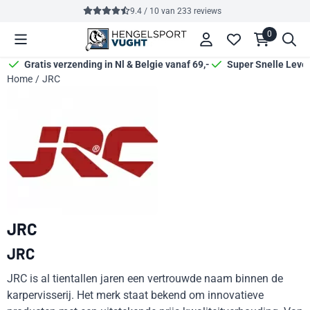
Cookievoorkeuren zijn momenteel gesloten.
9.4 / 10
van
233
reviews
0
Gratis verzending in Nl & Belgie vanaf 69,-
Super Snelle Leve
Home
/
JRC
JRC
JRC
JRC is al tientallen jaren een vertrouwde naam binnen de
karpervisserij. Het merk staat bekend om innovatieve