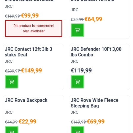
Merk:
JRC
Merk:
JRC
Van 169,99 voor 99,99
€99,99
€169,99
Van 79,99 voor 64,99
€64,99
€79,99
Dit product is momenteel
niet leverbaar
JRC Contact 12ft 3lb 3
JRC Defender 10Ft 3,00
stuks Deal
lbs Combo
Merk:
Merk:
JRC
JRC
Van 239,97 voor 149,99
Prijs: 119,99
€149,99
€119,99
€239,97
JRC Rova Backpack
JRC Rova Wide Fleece
Sleeping Bag
Merk:
Merk:
JRC
JRC
Van 44,99 voor 22,99
Van 119,99 voor 69,99
€22,99
€69,99
€44,99
€119,99