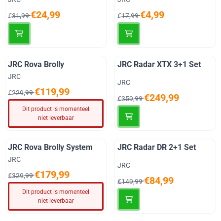
Van 31,99 voor 24,99
Van 17,99 voor 4,99
€24,99
€4,99
€31,99
€17,99
JRC Rova Brolly
JRC Radar XTX 3+1 Set
Merk:
JRC
Merk:
JRC
Van 229,99 voor 119,99
€119,99
€229,99
Van 359,99 voor 249,99
€249,99
€359,99
Dit product is momenteel
niet leverbaar
JRC Rova Brolly System
JRC Radar DR 2+1 Set
Merk:
JRC
Merk:
JRC
Van 329,99 voor 179,99
€179,99
€329,99
Van 149,99 voor 84,99
€84,99
€149,99
Dit product is momenteel
niet leverbaar