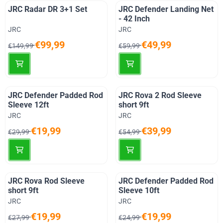
JRC Radar DR 3+1 Set
JRC Defender Landing Net
- 42 Inch
Merk:
Merk:
JRC
JRC
Van 149,99 voor 99,99
Van 59,99 voor 49,99
€99,99
€49,99
€149,99
€59,99
JRC Defender Padded Rod
JRC Rova 2 Rod Sleeve
Sleeve 12ft
short 9ft
Merk:
Merk:
JRC
JRC
Van 29,99 voor 19,99
Van 54,99 voor 39,99
€19,99
€39,99
€29,99
€54,99
JRC Rova Rod Sleeve
JRC Defender Padded Rod
short 9ft
Sleeve 10ft
Merk:
Merk:
JRC
JRC
Van 27,99 voor 19,99
Van 24,99 voor 19,99
€19,99
€19,99
€27,99
€24,99