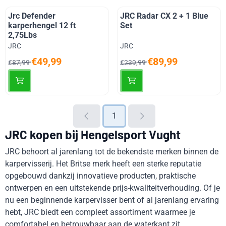
Jrc Defender
JRC Radar CX 2 + 1 Blue
karperhengel 12 ft
Set
2,75Lbs
Merk:
Merk:
JRC
JRC
Van 87,99 voor 49,99
Van 239,99 voor 89,99
€49,99
€89,99
€87,99
€239,99
1
JRC kopen bij Hengelsport Vught
JRC behoort al jarenlang tot de bekendste merken binnen de
karpervisserij. Het Britse merk heeft een sterke reputatie
opgebouwd dankzij innovatieve producten, praktische
ontwerpen en een uitstekende prijs-kwaliteitverhouding. Of je
nu een beginnende karpervisser bent of al jarenlang ervaring
hebt, JRC biedt een compleet assortiment waarmee je
comfortabel en betrouwbaar aan de waterkant zit.