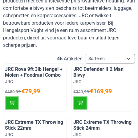
producten met een uitstekende prijs-kwaliteitverhouding. Van
comfortabele bivvy's en bedchairs tot beetmelders, luggage,
schepnetten en karperaccessoires: JRC ontwikkelt
betrouwbare producten voor iedere karpervisser. Bij
Hengelsport Vught vind je een ruim assortiment JRC
producten, direct uit voorraad leverbaar en altijd tegen
scherpe prijzen.
Sorteermethode
46
Artikelen
JRC Rova 9ft 3lb Hengel +
JRC Defender II 2 Man
Molen + Foedraal Combo
Bivvy
Merk:
Merk:
JRC
JRC
Van 189,99 voor 79,99
Van 229,99 voor 169,99
€79,99
€169,99
€189,99
€229,99
JRC Extreme TX Throwing
JRC Extreme TX Throwing
Stick 22mm
Stick 24mm
Merk:
Merk:
JRC
JRC