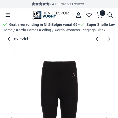
Cookievoorkeuren zijn momenteel gesloten.
9.4 / 10
van
233
reviews
0
Gratis verzending in Nl & Belgie vanaf 69,-
Super Snelle Leve
Home
/
Korda Dames Kleding
/
Korda Womens Leggings Black
overzicht