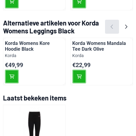
Alternatieve artikelen voor
Korda
Womens Leggings Black
Korda Womens Kore
Korda Womens Mandala
Hoodie Black
Tee Dark Olive
Merk:
Merk:
Korda
Korda
Prijs: 49,99
Prijs: 22,99
€49,99
€22,99
Laatst bekeken items