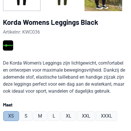
Korda Womens Leggings Black
Artikelnr:
KWC036
De Korda Women's Leggings zijn lichtgewicht, comfortabel
en ontworpen voor maximale bewegingsvrijheid. Dankzij de
ademende stof, elastische tailleband en handige zijzak zijn
deze leggings perfect voor een dag aan de waterkant, maar
ook ideaal voor sport, wandelen of dagelijks gebruik.
Maak een keuze voor
Maat
XS
S
M
L
XL
XXL
XXXL