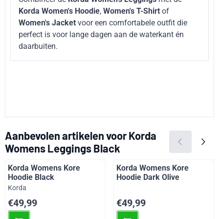
Korda Women's Hoodie
,
Women's T-Shirt
of
Women's Jacket
voor een comfortabele outfit die
perfect is voor lange dagen aan de waterkant én
daarbuiten.
Aanbevolen artikelen voor
Korda
Womens Leggings Black
Korda Womens Kore
Korda Womens Kore
Hoodie Black
Hoodie Dark Olive
Merk:
Korda
Prijs: 49,99
Prijs: 49,99
€49,99
€49,99