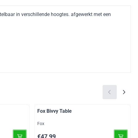
telbaar in verschillende hoogtes. afgewerkt met een
Fox Bivvy Table
Merk:
Fox
Prijs: 47,99
€47,99