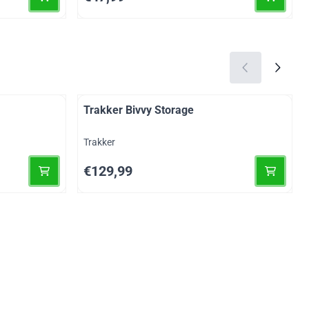
Trakker Bivvy Storage
Merk:
Trakker
Prijs: 129,99
€129,99