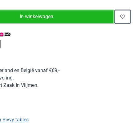
In winkelwagen
erland en België vanaf €69,-
vering.
 Zaak In Vlijmen.
 Bivvy tables