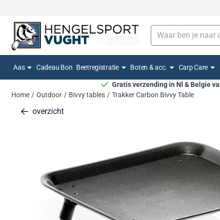
Cookievoorkeuren zijn momenteel gesloten.
Zoeken
Aas
Cadeau Bon
Beetregistratie
Boten & acc.
Carp Care
Gratis verzending in Nl & Belgie v
Home
/
Outdoor
/
Bivvy tables
/
Trakker Carbon Bivvy Table
overzicht