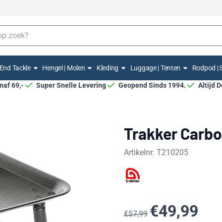
End Tackle
Hengel | Molen
Kleding
Luggage | Tenten
Rodpod | 
anaf 69,-
Super Snelle Levering
Geopend Sinds 1994.
Altijd 
Trakker Carbo
Artikelnr:
T210205
€
49,99
€
57,99