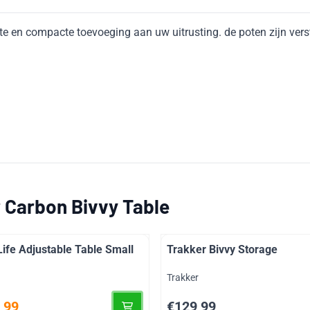
te en compacte toevoeging aan uw uitrusting. de poten zijn vers
 Carbon Bivvy Table
ife Adjustable Table Small
Trakker Bivvy Storage
Merk:
Trakker
voor 99,99
Prijs: 129,99
,99
€129,99