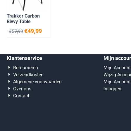
Trakker Carbon
Bivvy Table
€
49,99
€
57,99
Klantenservice
Mijn accou
Retourneren
Mijn Account
Verzendkosten
Wijzig Accou
Algemene voorwaarden
Mijn Account
Over ons
Inloggen
Contact