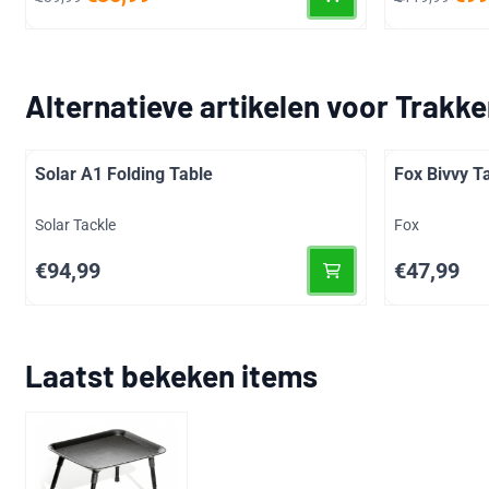
Alternatieve artikelen voor
Trakke
Solar A1 Folding Table
Fox Bivvy T
Merk:
Merk:
Solar Tackle
Fox
Prijs: 94,99
Prijs: 47,99
€94,99
€47,99
Laatst bekeken items