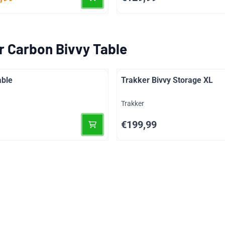
r Carbon Bivvy Table
able
Trakker Bivvy Storage XL
Merk:
Trakker
Prijs: 199,99
€199,99