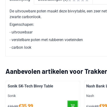
De uitvouwbare poten maakt deze bivvytable, een zeer net
zwarte carbonlook.
Eigenschapen:
- uitvouwbaar
- verstelbare poten met rubberen voeteinden
- carbon look
Aanbevolen artikelen voor
Trakker
Sonik SK-Tech Bivvy Table
Nash Bank L
Merk:
Merk:
Sonik
Nash
Van 39,99 voor 35,99
Van 119,99 
€35,99
€99
€39,99
€119,99