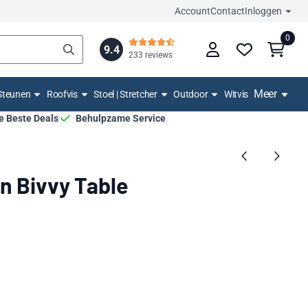
Account
Contact
Inloggen
0
9.4
233 reviews
Meer
Steunen
Roofvis
Stoel | Stretcher
Outdoor
Witvis
De Beste Deals
Behulpzame Service
n Bivvy Table