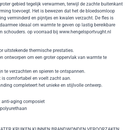
groter gebied tegelijk verwarmen, terwijl de zachte buitenkant
rming toevoegt. Het is bewezen dat het de bloedsomloop
ing verminderd en pijntjes en kwalen verzacht. De fles is
is daarmee ideaal om warmte te geven op lastig bereikbare
 en schouders. op voorraad bij www.hengelsportvught.nl
r uitstekende thermische prestaties.
en ontworpen om een groter oppervlak van warmte te
n te verzachten en spieren te ontspannen.
 is comfortabel en voelt zacht aan.
ding completeert het unieke en stijlvolle ontwerp.
t anti-aging composiet
 polyurethaan
ATER KRUIKEN KUNNEN BRANDWONDEN VEROORZAKEN.