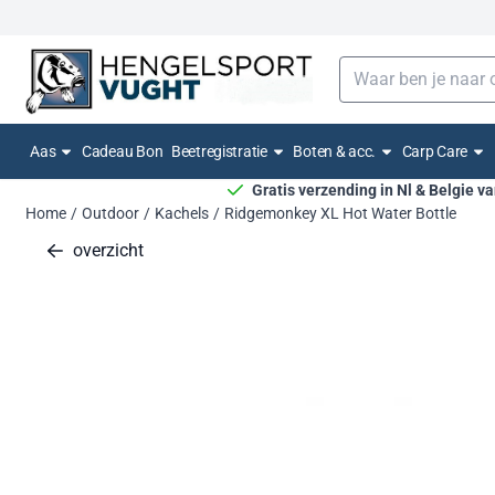
Cookievoorkeuren zijn momenteel gesloten.
Zoeken
Aas
Cadeau Bon
Beetregistratie
Boten & acc.
Carp Care
Gratis verzending in Nl & Belgie v
Home
/
Outdoor
/
Kachels
/
Ridgemonkey XL Hot Water Bottle
overzicht