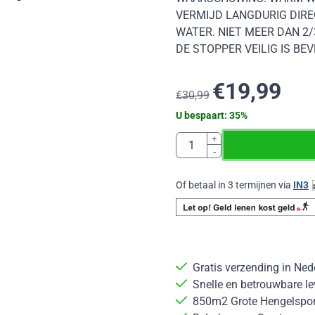
VERMIJD LANGDURIG DIRE
WATER. NIET MEER DAN 2
DE STOPPER VEILIG IS B
€
19,99
€
30,99
U bespaart:
35
%
Aantal
+
-
Of betaal in 3 termijnen via
IN3
Gratis verzending in Ned
Snelle en betrouwbare le
850m2 Grote Hengelsport