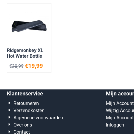
Ridgemonkey XL
Hot Water Bottle
€
19,99
€
30,99
Klantenservice
Mijn accou
Retourneren
Mijn Account
Verzendkosten
Wijzig Accou
Algemene voorwaarden
Mijn Account
Over ons
Inloggen
Contact