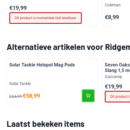
Merk:
Coleman
Prijs: 19,99
€19,99
Prijs: 8,99
€8,99
Dit product is momenteel niet leverbaar
Alternatieve artikelen voor
Ridgem
Solar Tackle Hotspot Mag Pods
Seven Oaks
Slang 1,5 m
Merk:
Gazcamp
Merk:
Solar Tackle
Prijs: 19,99
€19,99
Van 64,99 voor 58,99
€58,99
€64,99
Dit product 
Laatst bekeken items