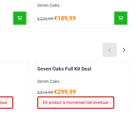
Merk:
Seven Oaks
Van 229,99 voor 189,99
€189,99
€229,99
Seven Oaks Full Kit Deal
Merk:
Seven Oaks
Van 319,99 voor 299,99
€299,99
€319,99
rbaar
Dit product is momenteel niet leverbaar