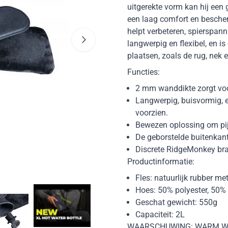
uitgerekte vorm kan hij een 
een laag comfort en besche
helpt verbeteren, spierspann
langwerpig en flexibel, en 
plaatsen, zoals de rug, nek
Functies:
2 mm wanddikte zorgt voo
Langwerpig, buisvormig, 
voorzien.
Bewezen oplossing om pij
De geborstelde buitenkant
Discrete RidgeMonkey bran
Productinformatie:
Fles: natuurlijk rubber me
Hoes: 50% polyester, 50%
Geschat gewicht: 550g
Capaciteit: 2L
WAARSCHUWING: WARM W