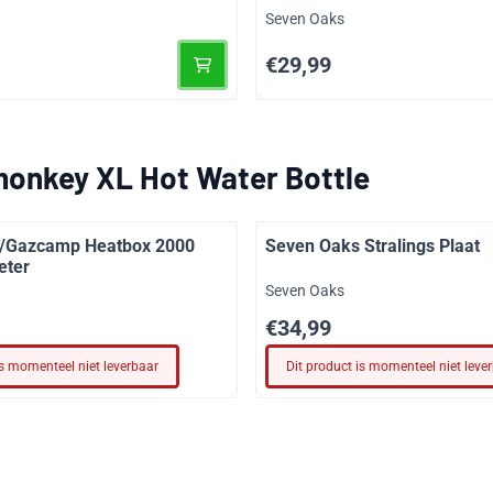
Merk:
Seven Oaks
Prijs: 29,99
€29,99
onkey XL Hot Water Bottle
/Gazcamp Heatbox 2000
Seven Oaks Stralings Plaat
eter
Merk:
Seven Oaks
Prijs: 34,99
€34,99
is momenteel niet leverbaar
Dit product is momenteel niet leve