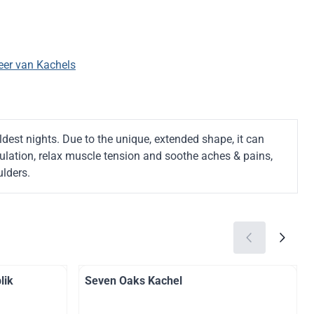
er van Kachels
ldest nights. Due to the unique, extended shape, it can
rculation, relax muscle tension and soothe aches & pains,
ulders.
lik
Seven Oaks Kachel