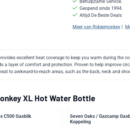
Behulpzame Service.
Geopend sinds 1994.
Altijd De Beste Deals
Meer van Ridgemonkey
|
Me
 provides excellent heat coverage to keep you warm during the co
adds a layer of comfort and protection. Proven to help improve ci
ing heat to awkward-to-reach areas, such as the back, neck and sho
onkey XL Hot Water Bottle
s C500 Gasblik
Seven Oaks / Gazcamp Gasb
Koppeling