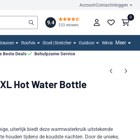
Account
Contact
Inloggen
0
9.4
233 reviews
Meer
Steunen
Roofvis
Stoel | Stretcher
Outdoor
Witvis
De Beste Deals
Behulpzame Service
XL Hot Water Bottle
mige, uiterlijk biedt deze warmwaterkruik uitstekende
e houden tijdens de koudste nachten. Door de unieke,