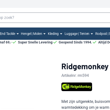
End Tackle
Hengel | Molen
Kleding
Luggage | Tenten
Rodpod | 
anaf 69,-
Super Snelle Levering
Geopend Sinds 1994.
Altijd 
Ridgemonkey 
Artikelnr:
rm594
Met zijn uitgerekte, buisvor
warmtedekking om je warm t