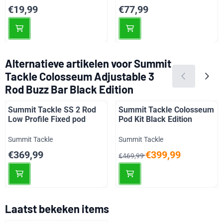
Prijs: 19,99
Prijs: 77,99
€19,99
€77,99
Alternatieve artikelen voor
Summit
Tackle Colosseum Adjustable 3
Rod Buzz Bar Black Edition
Summit Tackle SS 2 Rod
Summit Tackle Colosseum
Low Profile Fixed pod
Pod Kit Black Edition
Merk:
Merk:
Summit Tackle
Summit Tackle
Prijs: 369,99
Van 469,99 voor 399,99
€369,99
€399,99
€469,99
Laatst bekeken items