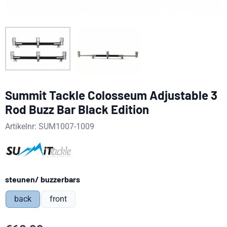
Summit Tackle Colosseum Adjustable 3
Rod Buzz Bar Black Edition
Artikelnr:
SUM1007-1009
Maak een keuze voor
steunen/ buzzerbars
back
front