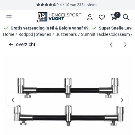
Cookievoorkeuren zijn momenteel gesloten.
9.4 / 10
van
233
reviews
0
Gratis verzending in Nl & Belgie vanaf 69,-
Super Snelle Leve
Home
/
Rodpod | Steunen
/
Buzzerbars
/
Summit Tackle Colosseum Adj
overzicht