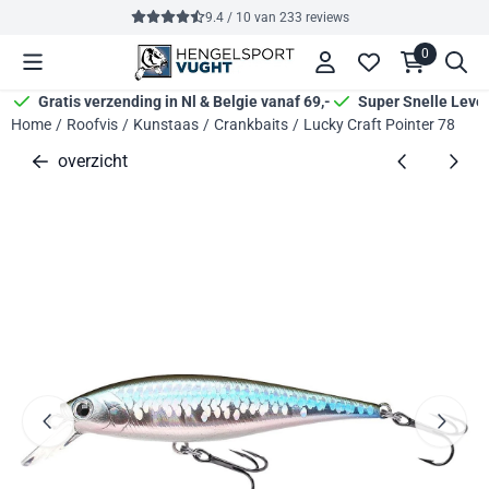
Cookievoorkeuren zijn momenteel gesloten.
9.4 / 10
van
233
reviews
0
Gratis verzending in Nl & Belgie vanaf 69,-
Super Snelle Leve
Home
/
Roofvis
/
Kunstaas
/
Crankbaits
/
Lucky Craft Pointer 78
overzicht