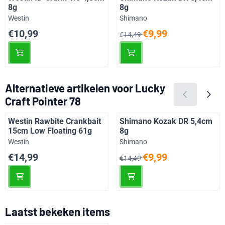
8g
8g
Merk:
Merk:
Westin
Shimano
Prijs: 10,99
Van 14,49 voor 9,99
€10,99
€9,99
€14,49
Alternatieve artikelen voor
Lucky
Craft Pointer 78
Westin Rawbite Crankbait
Shimano Kozak DR 5,4cm
15cm Low Floating 61g
8g
Merk:
Merk:
Westin
Shimano
Prijs: 14,99
Van 14,49 voor 9,99
€14,99
€9,99
€14,49
Laatst bekeken items