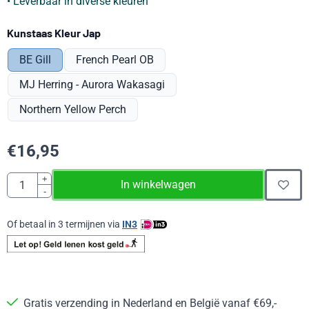
• Leverbaar in diverse kleuren
Maak een keuze voor
Kunstaas Kleur Jap
BE Gill
French Pearl OB
MJ Herring - Aurora Wakasagi
Northern Yellow Perch
€
16,95
Aantal
+
In winkelwagen
-
Of betaal in 3 termijnen via
IN3
Gratis verzending in Nederland en België vanaf €69,-