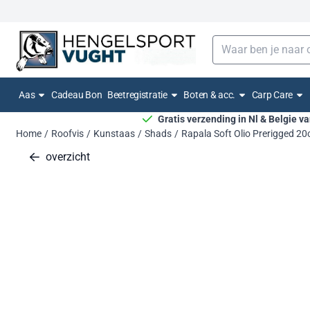
Cookievoorkeuren zijn momenteel gesloten.
Zoeken
Aas
Cadeau Bon
Beetregistratie
Boten & acc.
Carp Care
Gratis verzending in Nl & Belgie v
Home
/
Roofvis
/
Kunstaas
/
Shads
/
Rapala Soft Olio Prerigged 2
overzicht