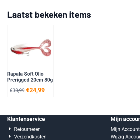
Laatst bekeken items
Rapala Soft Olio
Prerigged 20cm 80g
€
24,99
€
30,99
Klantenservice
Mijn accou
Retourneren
Mijn Account
Verzendkosten
Wijzig Accou