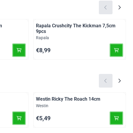
m
Rapala Crushcity The Kickman 7,5cm
9pcs
Merk:
Rapala
Prijs: 8,99
€8,99
Westin Ricky The Roach 14cm
Merk:
Westin
Prijs: 5,49
€5,49