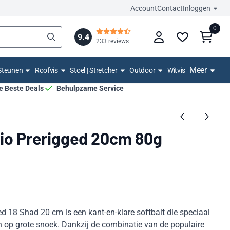
Account
Contact
Inloggen
0
9.4
233 reviews
Meer
Steunen
Roofvis
Stoel | Stretcher
Outdoor
Witvis
De Beste Deals
Behulpzame Service
lio Prerigged 20cm 80g
d 18 Shad 20 cm is een kant-en-klare softbait die speciaal
en op grote snoek. Dankzij de combinatie van de populaire