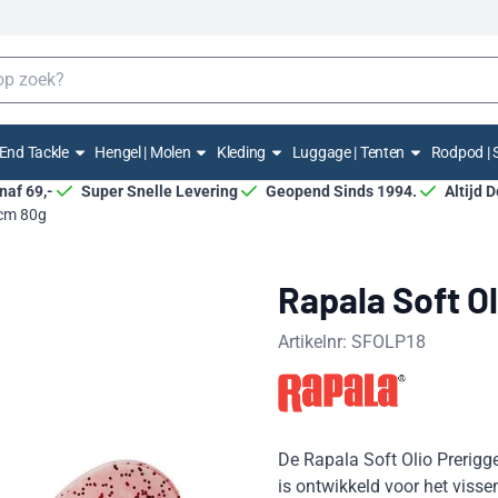
End Tackle
Hengel | Molen
Kleding
Luggage | Tenten
Rodpod | 
anaf 69,-
Super Snelle Levering
Geopend Sinds 1994.
Altijd 
0cm 80g
Rapala Soft O
Artikelnr:
SFOLP18
De Rapala Soft Olio Prerigge
is ontwikkeld voor het viss