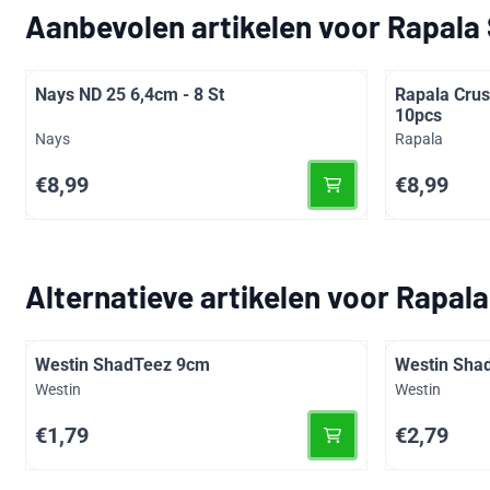
Aanbevolen artikelen voor
Rapala 
Nays ND 25 6,4cm - 8 St
Rapala Crus
10pcs
Merk:
Merk:
Nays
Rapala
Prijs: 8,99
Prijs: 8,99
€8,99
€8,99
Alternatieve artikelen voor
Rapala
Westin ShadTeez 9cm
Westin Sha
Merk:
Merk:
Westin
Westin
Prijs: 1,79
Prijs: 2,79
€1,79
€2,79