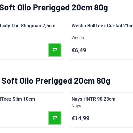
Soft Olio Prerigged 20cm 80g
hcity The Stingman 7,5cm
Westin BullTeez Curltail 21c
Merk:
Westin
Prijs: 6,49
€6,49
 Soft Olio Prerigged 20cm 80g
dTeez Slim 10cm
Nays HNTR 90 23cm
Merk:
Nays
Prijs: 14,99
€14,99