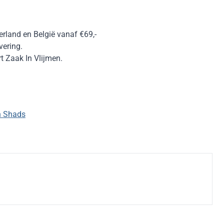
erland en België vanaf €69,-
vering.
 Zaak In Vlijmen.
n Shads