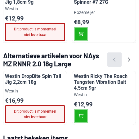
Jig 1,8cm 9g
Spinner #7 27G
Merk:
Westin
Merk:
Rozemeijer
Prijs: 12,99
€12,99
Prijs: 8,99
€8,99
Dit product is momenteel
niet leverbaar
Alternatieve artikelen voor
NAys
MZ RNNR 2.0 18g Large
Westin DropBite Spin Tail
Westin Ricky The Roach
Jig 2,2cm 18g
Tungsten Vibration Bait
4,5cm 9gr
Merk:
Westin
Merk:
Westin
Prijs: 16,99
€16,99
Prijs: 12,99
€12,99
Dit product is momenteel
niet leverbaar
Laatst bekeken items