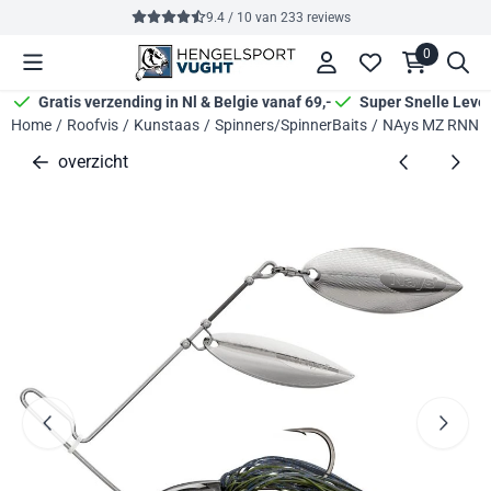
Cookievoorkeuren zijn momenteel gesloten.
9.4 / 10
van
233
reviews
0
Gratis verzending in Nl & Belgie vanaf 69,-
Super Snelle Leve
Home
/
Roofvis
/
Kunstaas
/
Spinners/SpinnerBaits
/
NAys MZ RNNR 
overzicht