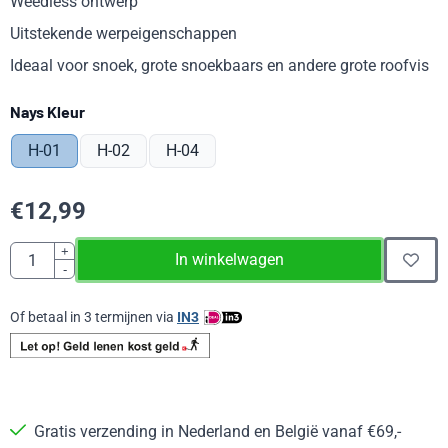
Weedless ontwerp
Uitstekende werpeigenschappen
Ideaal voor snoek, grote snoekbaars en andere grote roofvis
Maak een keuze voor
Nays Kleur
H-01
H-02
H-04
€
12,99
Aantal
+
In winkelwagen
-
Of betaal in 3 termijnen via
IN3
Gratis verzending in Nederland en België vanaf €69,-