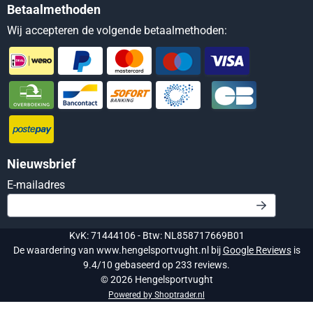
Betaalmethoden
Wij accepteren de volgende betaalmethoden:
Nieuwsbrief
Vul je e-mailadres in voor de nieuwsbrief
E-mailadres
KvK: 71444106 - Btw: NL858717669B01
De waardering van www.hengelsportvught.nl bij
Google Reviews
is
9.4/10 gebaseerd op 233 reviews.
©
2026
Hengelsportvught
Powered by Shoptrader.nl