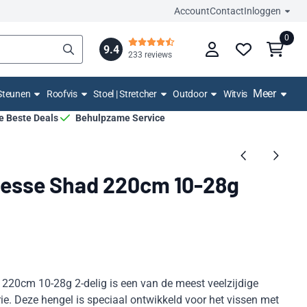
Account
Contact
Inloggen
0
9.4
233 reviews
Meer
Steunen
Roofvis
Stoel | Stretcher
Outdoor
Witvis
De Beste Deals
Behulpzame Service
nesse Shad 220cm 10-28g
220cm 10-28g 2-delig is een van de meest veelzijdige
ie. Deze hengel is speciaal ontwikkeld voor het vissen met