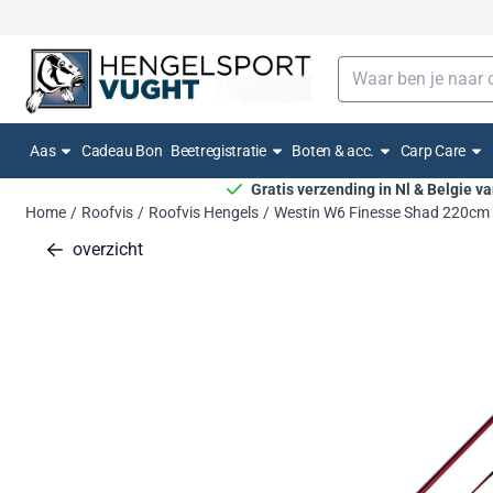
Cookievoorkeuren zijn momenteel gesloten.
Zoeken
Aas
Cadeau Bon
Beetregistratie
Boten & acc.
Carp Care
Gratis verzending in Nl & Belgie v
Home
/
Roofvis
/
Roofvis Hengels
/
Westin W6 Finesse Shad 220cm
overzicht