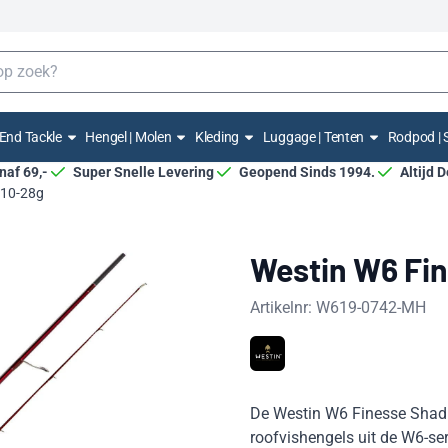
End Tackle
Hengel | Molen
Kleding
Luggage | Tenten
Rodpod | 
anaf 69,-
Super Snelle Levering
Geopend Sinds 1994.
Altijd 
 10-28g
Westin W6 Fi
Artikelnr:
W619-0742-MH
De Westin W6 Finesse Shad 
roofvishengels uit de W6-ser