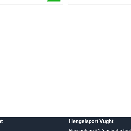
nt
Hengelsport Vught
Nassaulaan 51 (navigatie toe