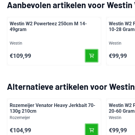
Aanbevolen artikelen voor
Westin
Westin W2 Powerteez 250cm M 14-
Westin W2 
49gram
10-28 Gram
Merk:
Merk:
Westin
Westin
Prijs: 109,99
Prijs: 99,99
€109,99
€99,99
Alternatieve artikelen voor
Westin
Rozemeijer Venator Heavy Jerkbait 70-
Westin W2 
130g 210cm
20-60 Gram
Merk:
Merk:
Rozemeijer
Westin
Prijs: 104,99
Prijs: 99,99
€104,99
€99,99