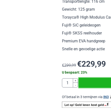
Transportlengte: 116 cm
Gewicht: 125 gram
Torayca® High Modulus Ca
Fuji® SiC geleideogen
Fuji® SKSS reelhouder
Premium EVA handgreep
Snelle en gevoelige actie
€
229,99
€
299,99
U bespaart:
23
%
Aantal
+
-
Of betaal in 3 termijnen via
IN3