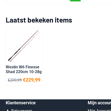
Laatst bekeken items
Westin W6 Finesse
Shad 220cm 10-28g
€
229,99
€
299,99
Klantenservice
Mijn accou
Retourneren
Mijn Account