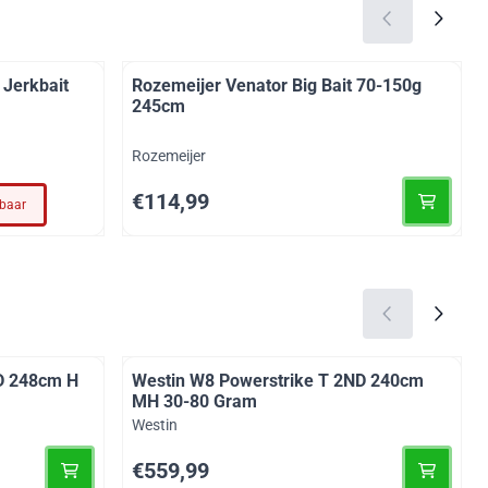
Jerkbait
Rozemeijer Venator Big Bait 70-150g
245cm
Merk:
Rozemeijer
Prijs: 114,99
€114,99
rbaar
D 248cm H
Westin W8 Powerstrike T 2ND 240cm
MH 30-80 Gram
Merk:
Westin
Prijs: 559,99
€559,99