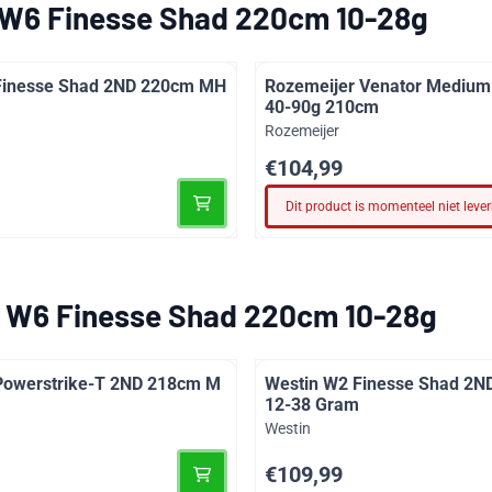
 W6 Finesse Shad 220cm 10-28g
Finesse Shad 2ND 220cm MH
Rozemeijer Venator Medium 
40-90g 210cm
Merk:
Rozemeijer
Prijs: 104,99
€104,99
Dit product is momenteel niet leve
 W6 Finesse Shad 220cm 10-28g
Powerstrike-T 2ND 218cm M
Westin W2 Finesse Shad 2N
12-38 Gram
Merk:
Westin
Prijs: 109,99
€109,99