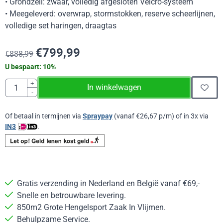
• Grondzeil: zwaar, volledig afgesloten Velcro-systeem
• Meegeleverd: overwrap, stormstokken, reserve scheerlijnen,
volledige set haringen, draagtas
€
799,99
€
888,99
U bespaart:
10
%
Aantal
+
In winkelwagen
-
Of betaal in termijnen via
Spraypay
(vanaf
€
26,67
p/m) of in 3x via
IN3
.
Gratis verzending in Nederland en België vanaf €69,-
Snelle en betrouwbare levering.
850m2 Grote Hengelsport Zaak In Vlijmen.
Behulpzame Service.