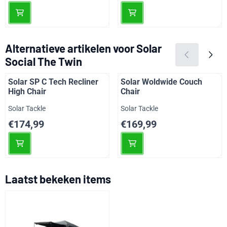
Alternatieve artikelen voor
Solar
Social The Twin
Solar SP C Tech Recliner
Solar Woldwide Couch
High Chair
Chair
Merk:
Merk:
Solar Tackle
Solar Tackle
Prijs: 174,99
Prijs: 169,99
€174,99
€169,99
Laatst bekeken items