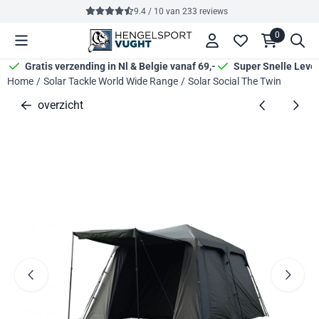
Cookievoorkeuren zijn momenteel gesloten.
9.4 / 10
van
233
reviews
0
Gratis verzending in Nl & Belgie vanaf 69,-
Super Snelle Leve
Home
/
Solar Tackle World Wide Range
/
Solar Social The Twin
overzicht