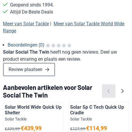
Geopend sinds 1994.
Altijd De Beste Deals
Meer van Solar Tackle
|
Meer van Solar Tackle World Wide
Range
Beoordelingen (0)
Solar Social The Twin
heeft nog geen reviews. Deel uw
product ervaring en plaats een review.
Review plaatsen
Aanbevolen artikelen voor
Solar
Social The Twin
Solar World Wide Quick Up
Solar Sp C Tech Quick Up
Shelter
Cradle
Merk:
Merk:
Solar Tackle
Solar Tackle
Van 499,99 voor 439,99
Van 127,99 voor 114,99
€439,99
€114,99
€499,99
€127,99