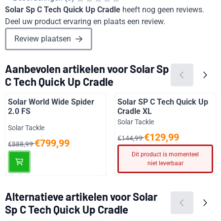
Solar Sp C Tech Quick Up Cradle
heeft nog geen reviews.
Deel uw product ervaring en plaats een review.
Review plaatsen
Aanbevolen artikelen voor
Solar Sp
C Tech Quick Up Cradle
Solar World Wide Spider
Solar SP C Tech Quick Up
2.0 FS
Cradle XL
Merk:
Solar Tackle
Merk:
Solar Tackle
Van 144,99 voor 129,99
€129,99
€144,99
Van 888,99 voor 799,99
€799,99
€888,99
Dit product is momenteel
niet leverbaar
Alternatieve artikelen voor
Solar
Sp C Tech Quick Up Cradle