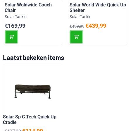
Solar Woldwide Couch
Solar World Wide Quick Up
Chair
Shelter
Merk:
Merk:
Solar Tackle
Solar Tackle
Prijs: 169,99
Van 499,99 voor 439,99
€169,99
€439,99
€499,99
Laatst bekeken items
Solar Sp C Tech Quick Up
Cradle