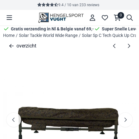
Cookievoorkeuren zijn momenteel gesloten.
9.4 / 10
van
233
reviews
0
Gratis verzending in Nl & Belgie vanaf 69,-
Super Snelle Leve
Home
/
Solar Tackle World Wide Range
/
Solar Sp C Tech Quick Up Crad
overzicht