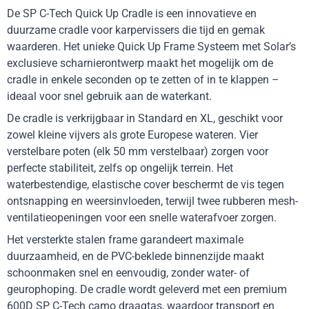
De SP C-Tech Quick Up Cradle is een innovatieve en
duurzame cradle voor karpervissers die tijd en gemak
waarderen. Het unieke Quick Up Frame Systeem met Solar’s
exclusieve scharnierontwerp maakt het mogelijk om de
cradle in enkele seconden op te zetten of in te klappen –
ideaal voor snel gebruik aan de waterkant.
De cradle is verkrijgbaar in Standard en XL, geschikt voor
zowel kleine vijvers als grote Europese wateren. Vier
verstelbare poten (elk 50 mm verstelbaar) zorgen voor
perfecte stabiliteit, zelfs op ongelijk terrein. Het
waterbestendige, elastische cover beschermt de vis tegen
ontsnapping en weersinvloeden, terwijl twee rubberen mesh-
ventilatieopeningen voor een snelle waterafvoer zorgen.
Het versterkte stalen frame garandeert maximale
duurzaamheid, en de PVC-beklede binnenzijde maakt
schoonmaken snel en eenvoudig, zonder water- of
geurophoping. De cradle wordt geleverd met een premium
600D SP C-Tech camo draagtas, waardoor transport en