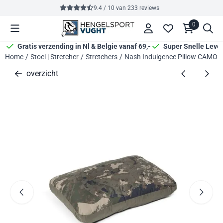
Cookievoorkeuren zijn momenteel gesloten.
9.4 / 10
van
233
reviews
0
Gratis verzending in Nl & Belgie vanaf 69,-
Super Snelle Leve
Home
/
Stoel | Stretcher
/
Stretchers
/
Nash Indulgence Pillow CAMO
overzicht