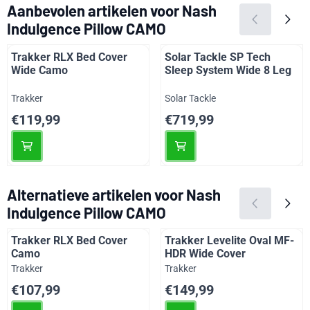
Aanbevolen artikelen voor
Nash
Indulgence Pillow CAMO
Trakker RLX Bed Cover
Solar Tackle SP Tech
Wide Camo
Sleep System Wide 8 Leg
Merk:
Merk:
Trakker
Solar Tackle
Prijs: 119,99
Prijs: 719,99
€119,99
€719,99
Alternatieve artikelen voor
Nash
Indulgence Pillow CAMO
Trakker RLX Bed Cover
Trakker Levelite Oval MF-
Camo
HDR Wide Cover
Merk:
Merk:
Trakker
Trakker
Prijs: 107,99
Prijs: 149,99
€107,99
€149,99