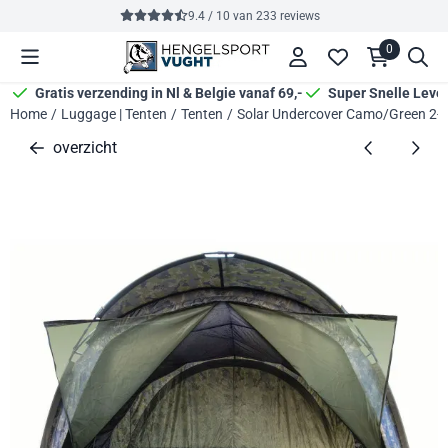
Cookievoorkeuren zijn momenteel gesloten.
9.4 / 10
van
233
reviews
0
Gratis verzending in Nl & Belgie vanaf 69,-
Super Snelle Leve
Home
/
Luggage | Tenten
/
Tenten
/
Solar Undercover Camo/Green 2-
overzicht