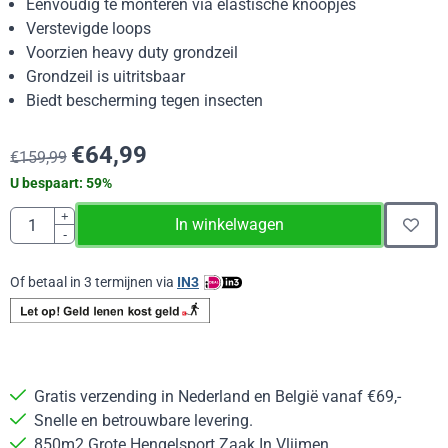
Eenvoudig te monteren via elastische knoopjes
Verstevigde loops
Voorzien heavy duty grondzeil
Grondzeil is uitritsbaar
Biedt bescherming tegen insecten
€
64,99
€
159,99
U bespaart:
59
%
Aantal
+
In winkelwagen
-
Of betaal in 3 termijnen via
IN3
Gratis verzending in Nederland en België vanaf €69,-
Snelle en betrouwbare levering.
850m2 Grote Hengelsport Zaak In Vlijmen.