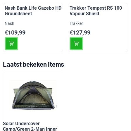
Nash Bank Life Gazebo HD
Trakker Tempest RS 100
Groundsheet
Vapour Shield
Merk:
Merk:
Nash
Trakker
Prijs: 109,99
Prijs: 127,99
€109,99
€127,99
Laatst bekeken items
Solar Undercover
Camo/Green 2-Man Inner