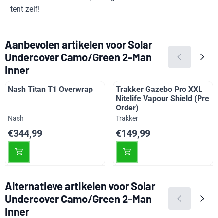
tent zelf!
Aanbevolen artikelen voor
Solar
Undercover Camo/Green 2-Man
Inner
Nash Titan T1 Overwrap
Trakker Gazebo Pro XXL
Nitelife Vapour Shield (Pre
Order)
Merk:
Merk:
Nash
Trakker
Prijs: 344,99
Prijs: 149,99
€344,99
€149,99
Alternatieve artikelen voor
Solar
Undercover Camo/Green 2-Man
Inner