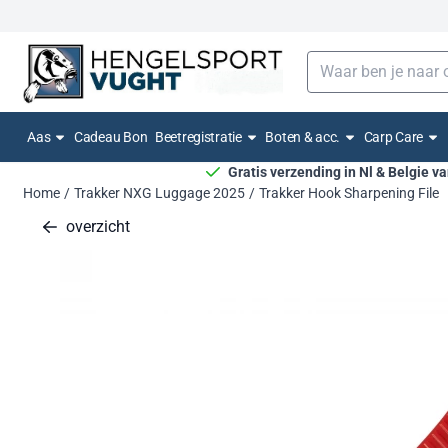
Cookievoorkeuren zijn momenteel gesloten.
Zoeken
Aas
Cadeau Bon
Beetregistratie
Boten & acc.
Carp Care
Gratis verzending in Nl & Belgie v
Home
/
Trakker NXG Luggage 2025
/
Trakker Hook Sharpening File
overzicht