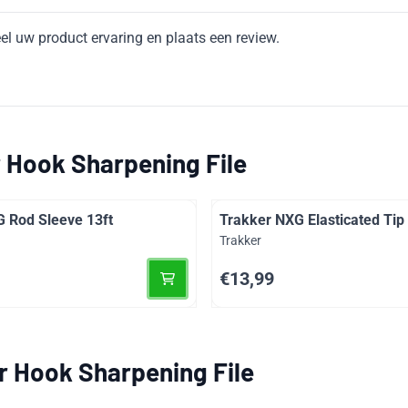
el uw product ervaring en plaats een review.
 Hook Sharpening File
 Rod Sleeve 13ft
Trakker NXG Elasticated Tip
Merk:
Trakker
Prijs: 13,99
€13,99
r Hook Sharpening File