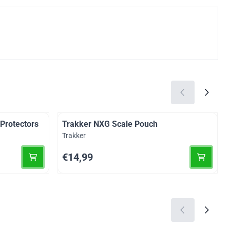
 Protectors
Trakker NXG Scale Pouch
Merk:
Trakker
Prijs: 14,99
€14,99