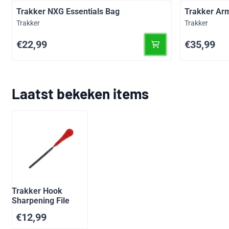
Trakker NXG Essentials Bag
Trakker Arm
Merk:
Merk:
Trakker
Trakker
Prijs: 22,99
Prijs: 35,99
€22,99
€35,99
Laatst bekeken items
Trakker Hook
Sharpening File
€
12,99