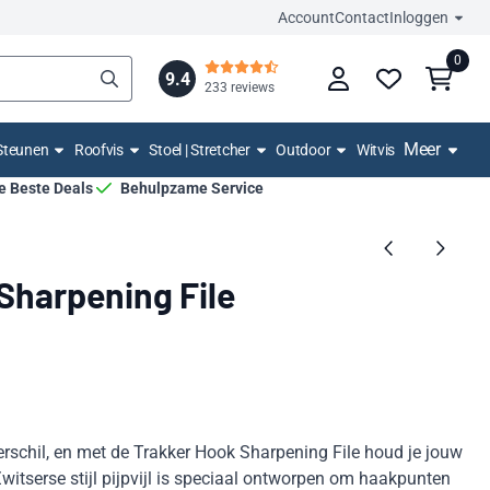
Account
Contact
Inloggen
0
9.4
233 reviews
Meer
Steunen
Roofvis
Stoel | Stretcher
Outdoor
Witvis
De Beste Deals
Behulpzame Service
Sharpening File
schil, en met de Trakker Hook Sharpening File houd je jouw
witserse stijl pijpvijl is speciaal ontworpen om haakpunten