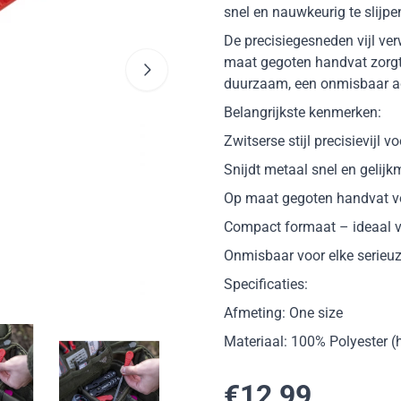
snel en nauwkeurig te slijpe
De precisiegesneden vijl verw
maat gegoten handvat zorgt
duurzaam, een onmisbaar acc
Belangrijkste kenmerken:
Zwitserse stijl precisievijl
Snijdt metaal snel en gelij
Op maat gegoten handvat vo
Compact formaat – ideaal 
Onmisbaar voor elke serieuz
Specificaties:
Afmeting: One size
Materiaal: 100% Polyester (
€
12,99