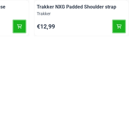
ase
Trakker NXG Padded Shoulder strap
Merk:
Trakker
Prijs: 12,99
€12,99