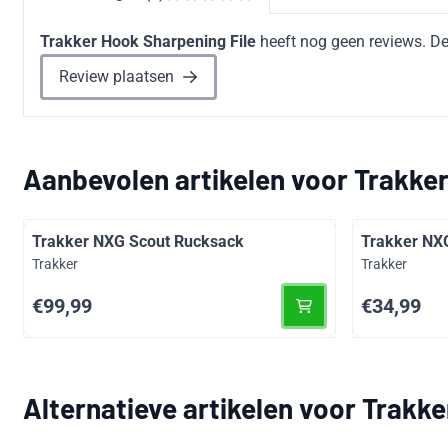
Trakker Hook Sharpening File
heeft nog geen reviews. De
Review plaatsen
Aanbevolen artikelen voor
Trakker
Trakker NXG Scout Rucksack
Trakker NXG
Merk:
Merk:
Trakker
Trakker
Prijs: 99,99
Prijs: 34,99
€99,99
€34,99
Alternatieve artikelen voor
Trakke