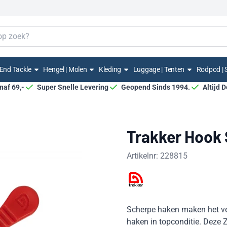
End Tackle
Hengel | Molen
Kleding
Luggage | Tenten
Rodpod | 
anaf 69,-
Super Snelle Levering
Geopend Sinds 1994.
Altijd 
Trakker Hook 
Artikelnr:
228815
Scherpe haken maken het ver
haken in topconditie. Deze Z