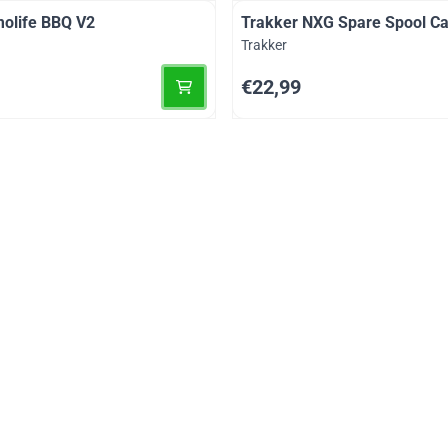
olife BBQ V2
Trakker NXG Spare Spool C
Merk:
Trakker
Prijs: 22,99
€22,99