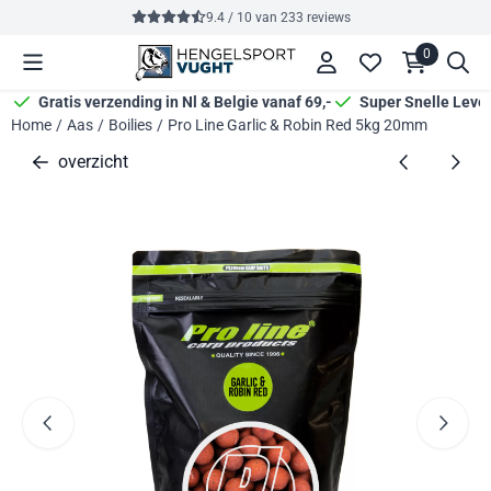
Cookievoorkeuren zijn momenteel gesloten.
9.4 / 10
van
233
reviews
0
Gratis verzending in Nl & Belgie vanaf 69,-
Super Snelle Leve
Home
/
Aas
/
Boilies
/
Pro Line Garlic & Robin Red 5kg 20mm
overzicht