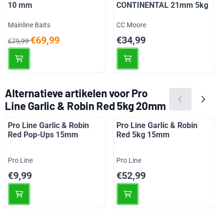
10 mm
CONTINENTAL 21mm 5kg
Merk:
Merk:
Mainline Baits
CC Moore
Van 79,99 voor 69,99
Prijs: 34,99
€69,99
€34,99
€79,99
Alternatieve artikelen voor
Pro
Line Garlic & Robin Red 5kg 20mm
Pro Line Garlic & Robin
Pro Line Garlic & Robin
Red Pop-Ups 15mm
Red 5kg 15mm
Merk:
Merk:
Pro Line
Pro Line
Prijs: 9,99
Prijs: 52,99
€9,99
€52,99