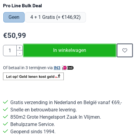
Maak een keuze voor
Pro Line Bulk Deal
Geen
4 + 1 Gratis (+ €146,92)
€
50,99
Aantal
+
In winkelwagen
-
Of betaal in 3 termijnen via
IN3
Gratis verzending in Nederland en België vanaf €69,-
Snelle en betrouwbare levering.
850m2 Grote Hengelsport Zaak In Vlijmen.
Behulpzame Service.
Geopend sinds 1994.