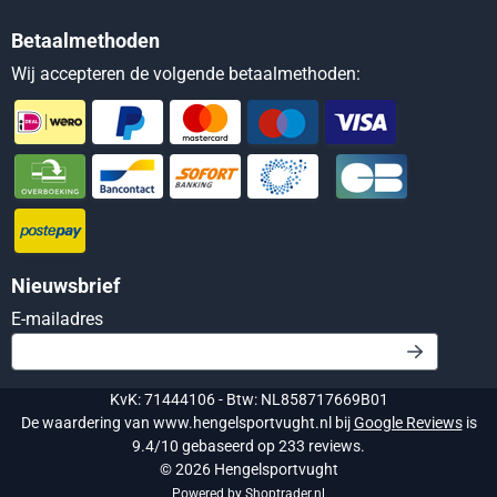
Betaalmethoden
Wij accepteren de volgende betaalmethoden:
Nieuwsbrief
Vul je e-mailadres in voor de nieuwsbrief
E-mailadres
KvK: 71444106 - Btw: NL858717669B01
De waardering van www.hengelsportvught.nl bij
Google Reviews
is
9.4/10 gebaseerd op 233 reviews.
©
2026
Hengelsportvught
Powered by Shoptrader.nl