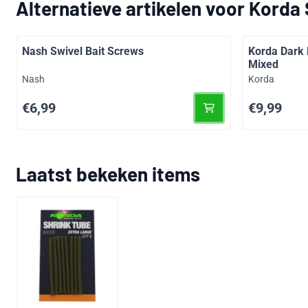
Alternatieve artikelen voor
Korda 
Nash Swivel Bait Screws
Korda Dark 
Mixed
Merk:
Merk:
Nash
Korda
Prijs: 6,99
Prijs: 9,99
€6,99
€9,99
Laatst bekeken items