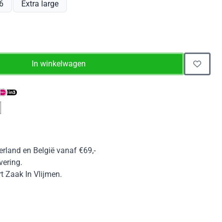
6
Extra large
In winkelwagen
erland en België vanaf €69,-
vering.
 Zaak In Vlijmen.