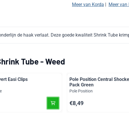
Meer van Korda
|
Meer van 
erlijn de haak verlaat. Deze goede kwaliteit Shrink Tube krimpt
hrink Tube - Weed
ert Easi Clips
Pole Position Central Shocke
Pack Green
Merk:
e
Pole Position
Prijs: 8,49
€8,49