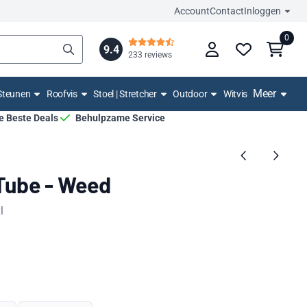
Account
Contact
Inloggen
0
9.4
233 reviews
Meer
Steunen
Roofvis
Stoel | Stretcher
Outdoor
Witvis
De Beste Deals
Behulpzame Service
Tube - Weed
l