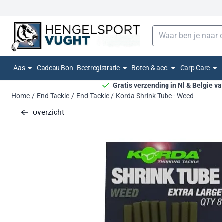
Cookievoorkeuren zijn momenteel gesloten.
Zoeken
Aas
Cadeau Bon
Beetregistratie
Boten & acc.
Carp Care
Gratis verzending in Nl & Belgie v
Home
/
End Tackle
/
End Tackle
/
Korda Shrink Tube - Weed
overzicht