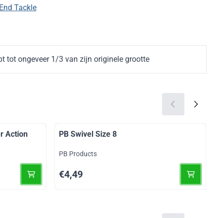
End Tackle
 tot ongeveer 1/3 van zijn originele grootte
r Action
PB Swivel Size 8
Merk:
PB Products
Prijs: 4,49
€4,49