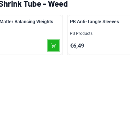
Shrink Tube - Weed
Matter Balancing Weights
PB Anti-Tangle Sleeves
Merk:
PB Products
Prijs: 6,49
€6,49