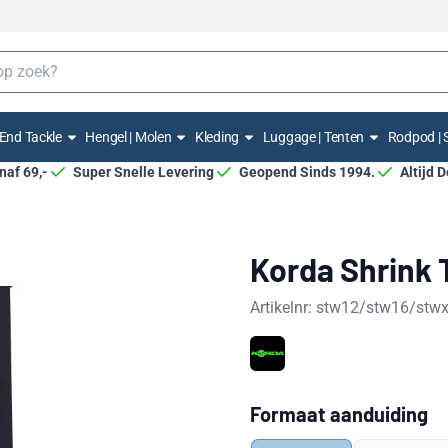
End Tackle
Hengel | Molen
Kleding
Luggage | Tenten
Rodpod | 
anaf 69,-
Super Snelle Levering
Geopend Sinds 1994.
Altijd 
Korda Shrink 
Artikelnr:
stw12/stw16/stwx
Maak een keuze voor
Formaat aanduiding