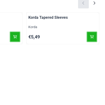
Korda Tapered Sleeves
Merk:
Korda
Prijs: 5,49
€5,49