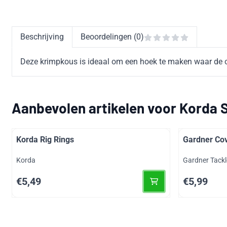
Beschrijving
Beoordelingen (0)
Deze krimpkous is ideaal om een hoek te maken waar de ond
Aanbevolen artikelen voor
Korda S
Korda Rig Rings
Gardner Cov
Merk:
Merk:
Korda
Gardner Tackl
Prijs: 5,49
Prijs: 5,99
€5,49
€5,99