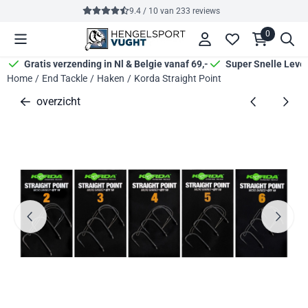
Cookievoorkeuren zijn momenteel gesloten.
9.4 / 10
van
233
reviews
0
Gratis verzending in Nl & Belgie vanaf 69,-
Super Snelle Leve
Home
/
End Tackle
/
Haken
/
Korda Straight Point
overzicht