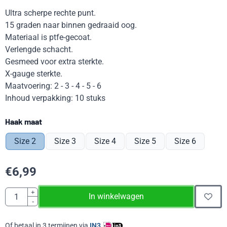
Ultra scherpe rechte punt.
15 graden naar binnen gedraaid oog.
Materiaal is ptfe-gecoat.
Verlengde schacht.
Gesmeed voor extra sterkte.
X-gauge sterkte.
Maatvoering: 2 - 3 - 4 - 5 - 6
Inhoud verpakking: 10 stuks
Maak een keuze voor
Haak maat
Size 2
Size 3
Size 4
Size 5
Size 6
€
6,99
Aantal
+
In winkelwagen
-
Of betaal in 3 termijnen via
IN3