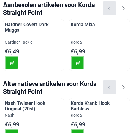
Aanbevolen artikelen voor
Korda
Straight Point
Gardner Covert Dark
Korda Mixa
Mugga
Merk:
Merk:
Gardner Tackle
Korda
Prijs: 6,49
Prijs: 6,99
€6,49
€6,99
Alternatieve artikelen voor
Korda
Straight Point
Nash Twister Hook
Korda Krank Hook
Original (20st)
Barbless
Merk:
Merk:
Nash
Korda
Prijs: 6,99
Prijs: 6,99
€6,99
€6,99