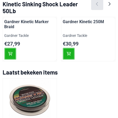
Kinetic Sinking Shock Leader
50Lb
Gardner Kinetic Marker
Gardner Kinetic 250M
Braid
Merk:
Merk:
Gardner Tackle
Gardner Tackle
Prijs: 27,99
Prijs: 30,99
€27,99
€30,99
Laatst bekeken items