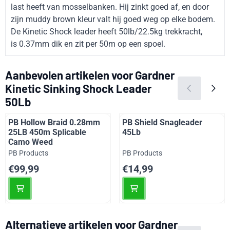
last heeft van mosselbanken. Hij zinkt goed af, en door
zijn muddy brown kleur valt hij goed weg op elke bodem.
De Kinetic Shock leader heeft 50lb/22.5kg trekkracht,
is 0.37mm dik en zit per 50m op een spoel.
Aanbevolen artikelen voor
Gardner
Kinetic Sinking Shock Leader
50Lb
PB Hollow Braid 0.28mm
PB Shield Snagleader
25LB 450m Splicable
45Lb
Camo Weed
Merk:
Merk:
PB Products
PB Products
Prijs: 99,99
Prijs: 14,99
€99,99
€14,99
Alternatieve artikelen voor
Gardner