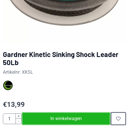
Gardner Kinetic Sinking Shock Leader
50Lb
Artikelnr:
XKSL
€
13,99
Aantal
+
In winkelwagen
-