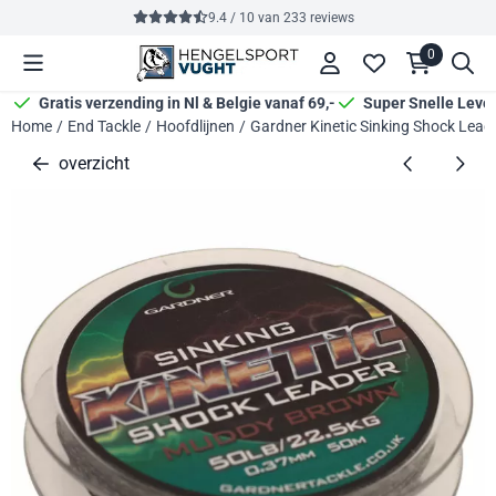
Cookievoorkeuren zijn momenteel gesloten.
9.4 / 10
van
233
reviews
0
Gratis verzending in Nl & Belgie vanaf 69,-
Super Snelle Leve
Home
/
End Tackle
/
Hoofdlijnen
/
Gardner Kinetic Sinking Shock Lead
overzicht