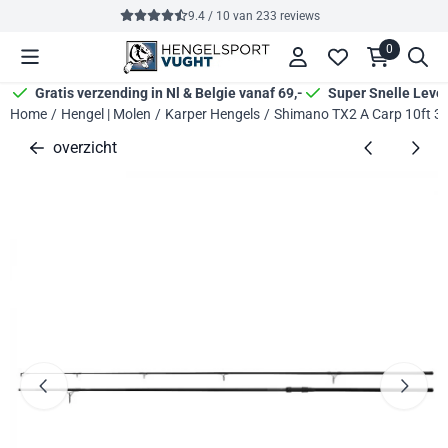
Cookievoorkeuren zijn momenteel gesloten.
9.4 / 10
van
233
reviews
0
Gratis verzending in Nl & Belgie vanaf 69,-
Super Snelle Leve
Home
/
Hengel | Molen
/
Karper Hengels
/
Shimano TX2 A Carp 10ft 3,
overzicht