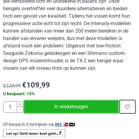
die verrassend licht en uitstekend in balans zijn. Deze
hengels overtreffen veel duurdere alternatieven en bieden
toch een gevoel van kwaliteit. Tijdens het vissen komt hun
progressieve actie echt tot zijn recht. De Intensity-modellen
kunnen afstanden van meer dan 200 meter bereiken in de
handen van ervaren werpers, dus met deze modellen is
afstand nooit een probleem. Uitgerust met low-friction
Seaguide Zirkonia geleideogen en een Shimano custom-
design DPS molenmhouder, is de TX-2 een hengel waar
vissers van elk niveau trots op kunnen zijn.
€
109,99
€
129,99
U bespaart:
15
%
Aantal
+
In winkelwagen
-
Of betaal in 3 termijnen via
IN3