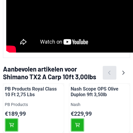
Aanbevolen artikelen voor
Shimano TX2 A Carp 10ft 3,00lbs
PB Products Royal Class
Nash Scope OPS Olive
10 Ft 2,75 Lbs
Duplon 9ft 3,50lb
Merk:
Merk:
PB Products
Nash
Prijs: 189,99
Prijs: 229,99
€189,99
€229,99