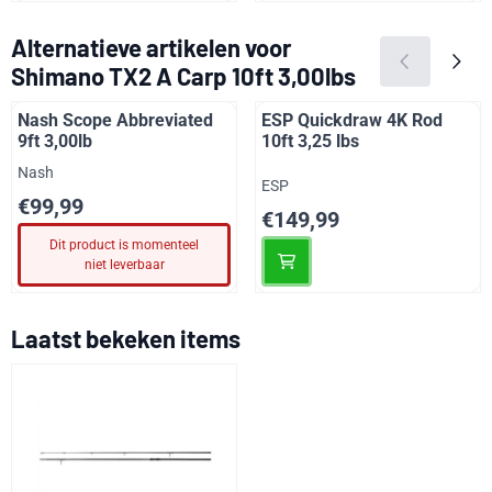
Alternatieve artikelen voor
Shimano TX2 A Carp 10ft 3,00lbs
Nash Scope Abbreviated
ESP Quickdraw 4K Rod
9ft 3,00lb
10ft 3,25 lbs
Merk:
Nash
Merk:
ESP
Prijs: 99,99
€99,99
Prijs: 149,99
€149,99
Dit product is momenteel
niet leverbaar
Laatst bekeken items