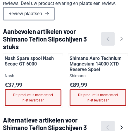
reviews. Deel uw product ervaring en plaats een review.
Review plaatsen
Aanbevolen artikelen voor
Shimano Teflon Slipschijven 3
stuks
Nash Spare spool Nash
Shimano Aero Technium
Scope GT 6000
Magnesium 14000 XTD
Reserve Spoel
Merk:
Merk:
Nash
Shimano
Prijs: 37,99
Prijs: 89,99
€37,99
€89,99
Dit product is momenteel
Dit product is momenteel
niet leverbaar
niet leverbaar
Alternatieve artikelen voor
Shimano Teflon Slipschijven 3