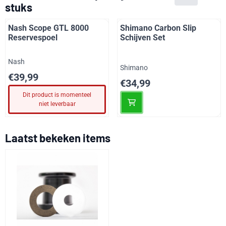
stuks
Nash Scope GTL 8000
Shimano Carbon Slip
Reservespoel
Schijven Set
Merk:
Nash
Merk:
Shimano
Prijs: 39,99
€39,99
Prijs: 34,99
€34,99
Dit product is momenteel
niet leverbaar
Laatst bekeken items