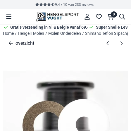
Cookievoorkeuren zijn momenteel gesloten.
9.4 / 10
van
233
reviews
0
Gratis verzending in Nl & Belgie vanaf 69,-
Super Snelle Leve
Home
/
Hengel | Molen
/
Molen Onderdelen
/
Shimano Teflon Slipschijv
overzicht