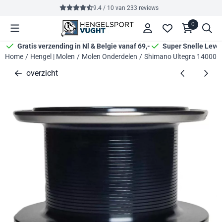
Cookievoorkeuren zijn momenteel gesloten.
9.4 / 10
van
233
reviews
0
Gratis verzending in Nl & Belgie vanaf 69,-
Super Snelle Leve
Home
/
Hengel | Molen
/
Molen Onderdelen
/
Shimano Ultegra 14000 C
overzicht