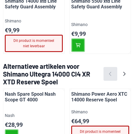
Shimano 14000 xtd Line
Shimano 5500 xtd Line
Safety Guard Assembly
Safety Guard Assembly
Merk:
Shimano
Merk:
Shimano
Prijs: 9,99
€9,99
Prijs: 9,99
€9,99
Dit product is momenteel
niet leverbaar
Alternatieve artikelen voor
Shimano Ultegra 14000 CI4 XR
XTD Reserve Spoel
Nash Spare Spool Nash
Shimano Power Aero XTC
Scope GT 4000
14000 Reserve Spoel
Merk:
Shimano
Merk:
Nash
Prijs: 64,99
€64,99
Prijs: 28,99
€28,99
Dit product is momenteel