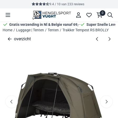
Cookievoorkeuren zijn momenteel gesloten.
9.4 / 10
van
233
reviews
0
Gratis verzending in Nl & Belgie vanaf 69,-
Super Snelle Leve
Home
/
Luggage | Tenten
/
Tenten
/
Trakker Tempest RS BROLLY
overzicht