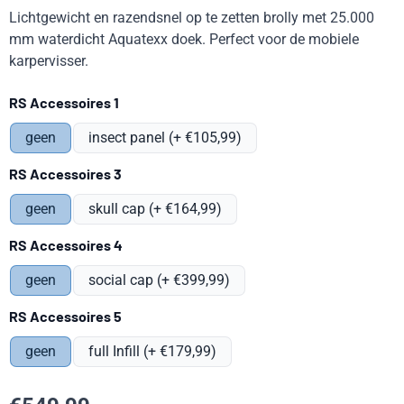
Lichtgewicht en razendsnel op te zetten brolly met 25.000
mm waterdicht Aquatexx doek. Perfect voor de mobiele
karpervisser.
Maak een keuze voor
RS Accessoires 1
geen
insect panel (+ €105,99)
Maak een keuze voor
RS Accessoires 3
geen
skull cap (+ €164,99)
Maak een keuze voor
RS Accessoires 4
geen
social cap (+ €399,99)
Maak een keuze voor
RS Accessoires 5
geen
full Infill (+ €179,99)