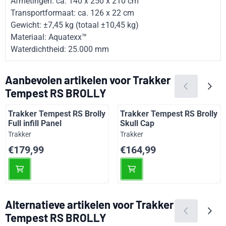
Afmetingen: ca. 140 x 250 x 210 cm
Transportformaat: ca. 126 x 22 cm
Gewicht: ±7,45 kg (totaal ±10,45 kg)
Materiaal: Aquatexx™
Waterdichtheid: 25.000 mm
Aanbevolen artikelen voor
Trakker
Tempest RS BROLLY
Trakker Tempest RS Brolly
Trakker Tempest RS Brolly
Full infill Panel
Skull Cap
Merk:
Merk:
Trakker
Trakker
Prijs: 179,99
Prijs: 164,99
€179,99
€164,99
Alternatieve artikelen voor
Trakker
Tempest RS BROLLY