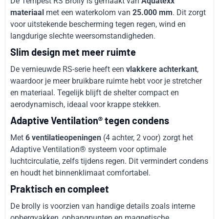
De Tempest RS Brolly is gemaakt van
Aquatexx™
materiaal
met een waterkolom van
25.000 mm
. Dit zorgt
voor uitstekende bescherming tegen regen, wind en
langdurige slechte weersomstandigheden.
Slim design met meer ruimte
De vernieuwde RS-serie heeft een
vlakkere achterkant
,
waardoor je meer bruikbare ruimte hebt voor je stretcher
en materiaal. Tegelijk blijft de shelter compact en
aerodynamisch, ideaal voor krappe stekken.
Adaptive Ventilation® tegen condens
Met
6 ventilatieopeningen
(4 achter, 2 voor) zorgt het
Adaptive Ventilation® systeem voor optimale
luchtcirculatie, zelfs tijdens regen. Dit vermindert condens
en houdt het binnenklimaat comfortabel.
Praktisch en compleet
De brolly is voorzien van handige details zoals interne
opbergvakken, ophangpunten en magnetische