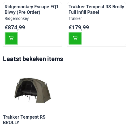
Ridgemonkey Escape FQ1
Trakker Tempest RS Brolly
Bivvy (Pre Order)
Full infill Panel
Merk:
Merk:
Ridgemonkey
Trakker
Prijs: 874,99
Prijs: 179,99
€874,99
€179,99
Laatst bekeken items
Trakker Tempest RS
BROLLY